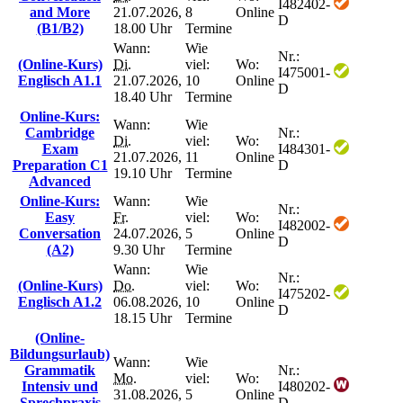
I482402-
and More
21.07.2026,
8
Online
D
(B1/B2)
18.00 Uhr
Termine
Wann:
Wie
Nr.:
(Online-Kurs)
Di.
viel:
Wo:
I475001-
Englisch A1.1
21.07.2026,
10
Online
D
18.40 Uhr
Termine
Online-Kurs:
Wann:
Wie
Cambridge
Nr.:
Di.
viel:
Wo:
Exam
I484301-
21.07.2026,
11
Online
Preparation C1
D
19.10 Uhr
Termine
Advanced
Online-Kurs:
Wann:
Wie
Nr.:
Easy
Fr.
viel:
Wo:
I482002-
Conversation
24.07.2026,
5
Online
D
(A2)
9.30 Uhr
Termine
Wann:
Wie
Nr.:
(Online-Kurs)
Do.
viel:
Wo:
I475202-
Englisch A1.2
06.08.2026,
10
Online
D
18.15 Uhr
Termine
(Online-
Bildungsurlaub)
Wann:
Wie
Grammatik
Nr.:
Mo.
viel:
Wo:
Intensiv und
I480202-
31.08.2026,
5
Online
Sprechpraxis
D