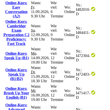
Online-Kurs:
Wann:
Wie
Nr.:
Easy
Fr.
viel:
Wo:
I482010-
Conversation
11.09.2026,
6
Online
D
(A2)
9.30 Uhr
Termine
Online-Kurs:
Cambridge
Wann:
Wie
Nr.:
Exam
Sa.
viel:
Wo:
I484411-
Preparation C2
12.09.2026,
9
Online
D
Proficiency:
9.30 Uhr
Termine
Fast Track
Wann:
Wie
Nr.:
Online-Kurs:
Mo.
viel:
Wo:
I472304-
Speak Up (B1)
14.09.2026,
12
Online
D
19.00 Uhr
Termine
Wann:
Wie
Online-Kurs:
Nr.:
Di.
viel:
Wo:
Speak Up
I472403-
15.09.2026,
12
Online
(B1/B2)
D
18.30 Uhr
Termine
Wann:
Wie
Online-Kurs:
Nr.:
Mi.
viel:
Wo:
Brush Up Your
I471417-
16.09.2026,
12
Online
English (B1)
D
19.00 Uhr
Termine
Online-Kurs:
Wann:
Wie
Advanced
Nr.: