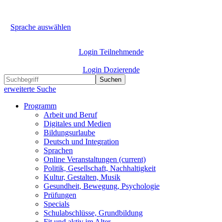
Sprache auswählen
Login Teilnehmende
Login Dozierende
Suchen
erweiterte Suche
Programm
Arbeit und Beruf
Digitales und Medien
Bildungsurlaube
Deutsch und Integration
Sprachen
Online Veranstaltungen
(current)
Politik, Gesellschaft, Nachhaltigkeit
Kultur, Gestalten, Musik
Gesundheit, Bewegung, Psychologie
Prüfungen
Specials
Schulabschlüsse, Grundbildung
Fit und aktiv im Alter