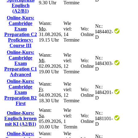
9.30 Uhr
Termine
Englisch
(A2/B1)
Online-Kurs:
Cambridge
Wann:
Wie
Nr.:
Exam
Mo.
viel:
Wo:
I484402-
Preparation C2
31.08.2026,
14
Online
D
Proficiency:
19.15 Uhr
Termine
Course III
Online-Kurs:
Wann:
Wie
Cambridge
Nr.:
Mi.
viel:
Wo:
Exam
I484303-
02.09.2026,
12
Online
Preparation C1
D
19.00 Uhr
Termine
Advanced
Online-Kurs:
Wann:
Wie
Cambridge
Nr.:
Fr.
viel:
Wo:
Exam
I484201-
04.09.2026,
12
Online
Preparation B2
D
18.30 Uhr
Termine
First
Wann:
Wie
Online-Kurs:
Nr.:
Sa.
viel:
Wo:
Englisch lernen
I481101-
05.09.2026,
1
Online
mit KI (A2/B1)
D
10.00 Uhr
Termin
Online-Kurs:
Wann:
Wie
Nr.: