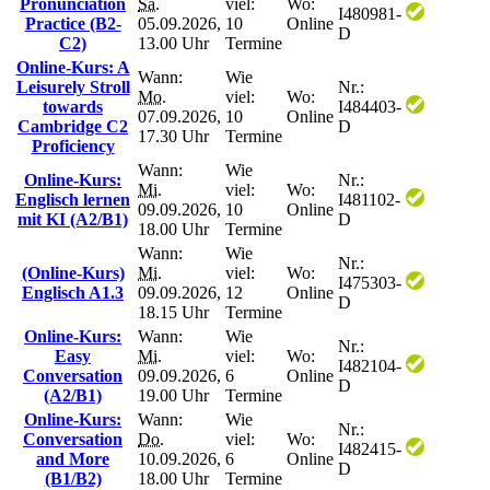
Pronunciation
Sa.
viel:
Wo:
I480981-
Practice (B2-
05.09.2026,
10
Online
D
C2)
13.00 Uhr
Termine
Online-Kurs: A
Wann:
Wie
Leisurely Stroll
Nr.:
Mo.
viel:
Wo:
towards
I484403-
07.09.2026,
10
Online
Cambridge C2
D
17.30 Uhr
Termine
Proficiency
Wann:
Wie
Online-Kurs:
Nr.:
Mi.
viel:
Wo:
Englisch lernen
I481102-
09.09.2026,
10
Online
mit KI (A2/B1)
D
18.00 Uhr
Termine
Wann:
Wie
Nr.:
(Online-Kurs)
Mi.
viel:
Wo:
I475303-
Englisch A1.3
09.09.2026,
12
Online
D
18.15 Uhr
Termine
Online-Kurs:
Wann:
Wie
Nr.:
Easy
Mi.
viel:
Wo:
I482104-
Conversation
09.09.2026,
6
Online
D
(A2/B1)
19.00 Uhr
Termine
Online-Kurs:
Wann:
Wie
Nr.:
Conversation
Do.
viel:
Wo:
I482415-
and More
10.09.2026,
6
Online
D
(B1/B2)
18.00 Uhr
Termine