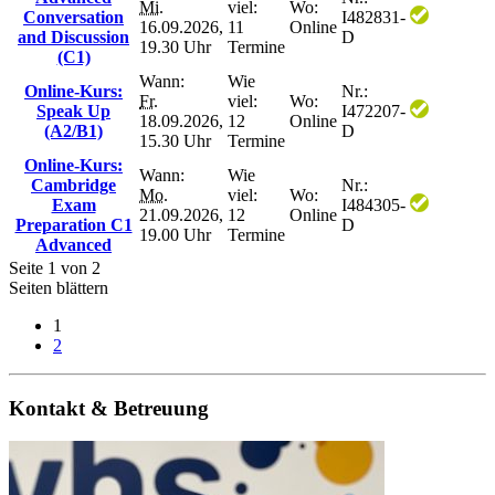
Mi.
viel:
Wo:
Conversation
I482831-
16.09.2026,
11
Online
and Discussion
D
19.30 Uhr
Termine
(C1)
Wann:
Wie
Online-Kurs:
Nr.:
Fr.
viel:
Wo:
Speak Up
I472207-
18.09.2026,
12
Online
(A2/B1)
D
15.30 Uhr
Termine
Online-Kurs:
Wann:
Wie
Cambridge
Nr.:
Mo.
viel:
Wo:
Exam
I484305-
21.09.2026,
12
Online
Preparation C1
D
19.00 Uhr
Termine
Advanced
Seite 1 von 2
Seiten blättern
1
2
Kontakt & Betreuung