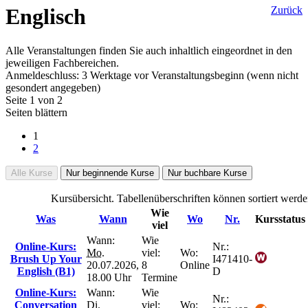
Englisch
Zurück
Alle Veranstaltungen finden Sie auch inhaltlich eingeordnet in den
jeweiligen Fachbereichen.
Anmeldeschluss: 3 Werktage vor Veranstaltungsbeginn (wenn nicht
gesondert angegeben)
Seite 1 von 2
Seiten blättern
1
2
Alle Kurse
Nur beginnende Kurse
Nur buchbare Kurse
Kursübersicht. Tabellenüberschriften können sortiert werde
Wie
Was
Wann
Wo
Nr.
Kursstatus
viel
Wann:
Wie
Online-Kurs:
Nr.:
Mo.
viel:
Wo:
Brush Up Your
I471410-
20.07.2026,
8
Online
English (B1)
D
18.00 Uhr
Termine
Online-Kurs:
Wann:
Wie
Nr.:
Conversation
Di.
viel:
Wo: