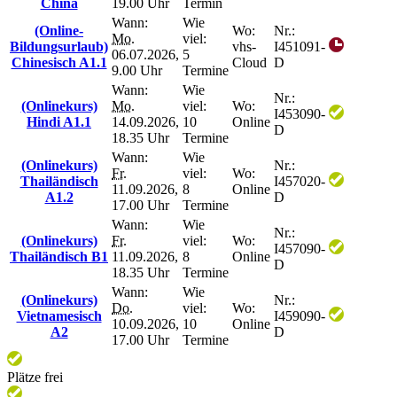
China
19.00 Uhr
Termin
Wann:
Wie
(Online-
Wo:
Nr.:
Mo.
viel:
Bildungsurlaub)
vhs-
I451091-
06.07.2026,
5
Chinesisch A1.1
Cloud
D
9.00 Uhr
Termine
Wann:
Wie
Nr.:
(Onlinekurs)
Mo.
viel:
Wo:
I453090-
Hindi A1.1
14.09.2026,
10
Online
D
18.35 Uhr
Termine
Wann:
Wie
(Onlinekurs)
Nr.:
Fr.
viel:
Wo:
Thailändisch
I457020-
11.09.2026,
8
Online
A1.2
D
17.00 Uhr
Termine
Wann:
Wie
Nr.:
(Onlinekurs)
Fr.
viel:
Wo:
I457090-
Thailändisch B1
11.09.2026,
8
Online
D
18.35 Uhr
Termine
Wann:
Wie
(Onlinekurs)
Nr.:
Do.
viel:
Wo:
Vietnamesisch
I459090-
10.09.2026,
10
Online
A2
D
17.00 Uhr
Termine
Plätze frei