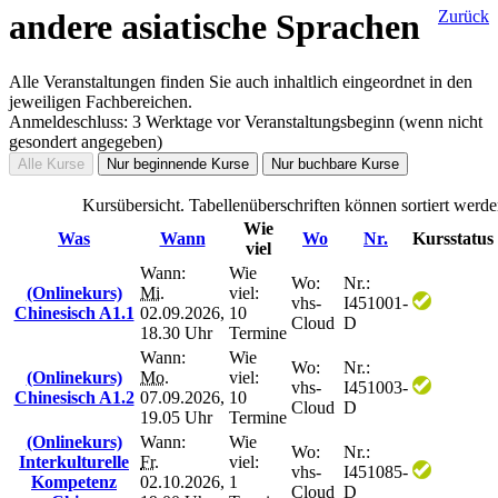
andere asiatische Sprachen
Zurück
Alle Veranstaltungen finden Sie auch inhaltlich eingeordnet in den
jeweiligen Fachbereichen.
Anmeldeschluss: 3 Werktage vor Veranstaltungsbeginn (wenn nicht
gesondert angegeben)
Alle Kurse
Nur beginnende Kurse
Nur buchbare Kurse
Kursübersicht. Tabellenüberschriften können sortiert werde
Wie
Was
Wann
Wo
Nr.
Kursstatus
viel
Wann:
Wie
Wo:
Nr.:
(Onlinekurs)
Mi.
viel:
vhs-
I451001-
Chinesisch A1.1
02.09.2026,
10
Cloud
D
18.30 Uhr
Termine
Wann:
Wie
Wo:
Nr.:
(Onlinekurs)
Mo.
viel:
vhs-
I451003-
Chinesisch A1.2
07.09.2026,
10
Cloud
D
19.05 Uhr
Termine
(Onlinekurs)
Wann:
Wie
Wo:
Nr.:
Interkulturelle
Fr.
viel:
vhs-
I451085-
Kompetenz
02.10.2026,
1
Cloud
D