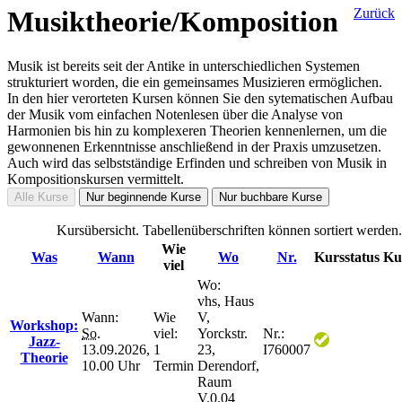
Musiktheorie/Komposition
Zurück
Musik ist bereits seit der Antike in unterschiedlichen Systemen
strukturiert worden, die ein gemeinsames Musizieren ermöglichen.
In den hier verorteten Kursen können Sie den sytematischen Aufbau
der Musik vom einfachen Notenlesen über die Analyse von
Harmonien bis hin zu komplexeren Theorien kennenlernen, um die
gewonnenen Erkenntnisse anschließend in der Praxis umzusetzen.
Auch wird das selbstständige Erfinden und schreiben von Musik in
Kompositionskursen vermittelt.
Alle Kurse
Nur beginnende Kurse
Nur buchbare Kurse
Kursübersicht. Tabellenüberschriften können sortiert werden.
Wie
Was
Wann
Wo
Nr.
Kursstatus
Ku
viel
Wo:
vhs, Haus
Wann:
Wie
V,
Workshop:
So.
viel:
Yorckstr.
Nr.:
Jazz-
13.09.2026,
1
23,
I760007
Theorie
10.00 Uhr
Termin
Derendorf,
Raum
V.0.04