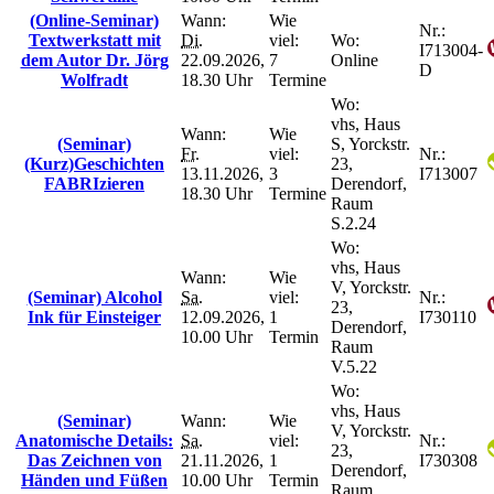
(Online-Seminar)
Wann:
Wie
Nr.:
Textwerkstatt mit
Di.
viel:
Wo:
I713004-
dem Autor Dr. Jörg
22.09.2026,
7
Online
D
Wolfradt
18.30 Uhr
Termine
Wo:
vhs, Haus
Wann:
Wie
(Seminar)
S, Yorckstr.
Fr.
viel:
Nr.:
(Kurz)Geschichten
23,
13.11.2026,
3
I713007
FABRIzieren
Derendorf,
18.30 Uhr
Termine
Raum
S.2.24
Wo:
vhs, Haus
Wann:
Wie
V, Yorckstr.
(Seminar) Alcohol
Sa.
viel:
Nr.:
23,
Ink für Einsteiger
12.09.2026,
1
I730110
Derendorf,
10.00 Uhr
Termin
Raum
V.5.22
Wo:
vhs, Haus
(Seminar)
Wann:
Wie
V, Yorckstr.
Anatomische Details:
Sa.
viel:
Nr.:
23,
Das Zeichnen von
21.11.2026,
1
I730308
Derendorf,
Händen und Füßen
10.00 Uhr
Termin
Raum