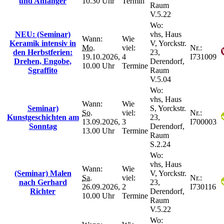
und Anfänger
10.30 Uhr
Termin
Raum
V.5.22
Wo:
NEU: (Seminar)
vhs, Haus
Wann:
Wie
Keramik intensiv in
V, Yorckstr.
Mo.
viel:
Nr.:
den Herbstferien:
23,
19.10.2026,
4
I731009
Drehen, Engobe,
Derendorf,
10.00 Uhr
Termine
Sgraffito
Raum
V.5.04
Wo:
vhs, Haus
Wann:
Wie
Seminar)
S, Yorckstr.
So.
viel:
Nr.:
Kunstgeschichten am
23,
13.09.2026,
3
I700003
Sonntag
Derendorf,
13.00 Uhr
Termine
Raum
S.2.24
Wo:
vhs, Haus
Wann:
Wie
(Seminar) Malen
V, Yorckstr.
Sa.
viel:
Nr.:
nach Gerhard
23,
26.09.2026,
2
I730116
Richter
Derendorf,
10.00 Uhr
Termine
Raum
V.5.22
Wo: