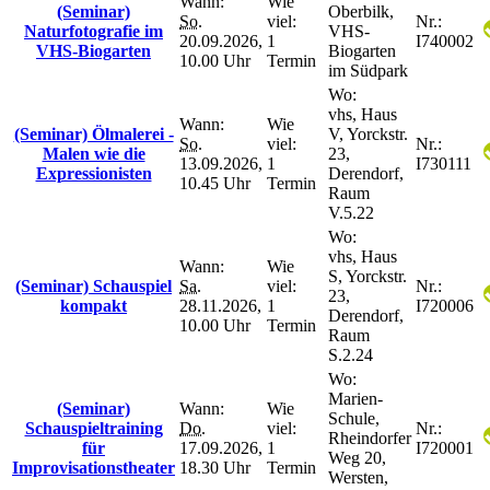
Wann:
Wie
(Seminar)
Oberbilk,
So.
viel:
Nr.:
Naturfotografie im
VHS-
20.09.2026,
1
I740002
VHS-Biogarten
Biogarten
10.00 Uhr
Termin
im Südpark
Wo:
vhs, Haus
Wann:
Wie
(Seminar) Ölmalerei -
V, Yorckstr.
So.
viel:
Nr.:
Malen wie die
23,
13.09.2026,
1
I730111
Expressionisten
Derendorf,
10.45 Uhr
Termin
Raum
V.5.22
Wo:
vhs, Haus
Wann:
Wie
S, Yorckstr.
(Seminar) Schauspiel
Sa.
viel:
Nr.:
23,
kompakt
28.11.2026,
1
I720006
Derendorf,
10.00 Uhr
Termin
Raum
S.2.24
Wo:
Marien-
(Seminar)
Wann:
Wie
Schule,
Schauspieltraining
Do.
viel:
Nr.:
Rheindorfer
für
17.09.2026,
1
I720001
Weg 20,
Improvisationstheater
18.30 Uhr
Termin
Wersten,