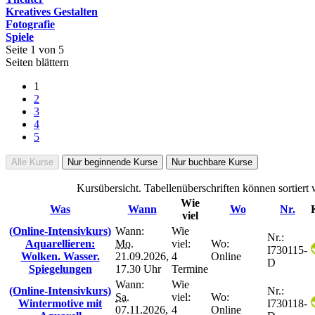
Kreatives Gestalten
Fotografie
Spiele
Seite 1 von 5
Seiten blättern
1
2
3
4
5
Alle Kurse
Nur beginnende Kurse
Nur buchbare Kurse
Kursübersicht. Tabellenüberschriften können sortiert
Wie
Was
Wann
Wo
Nr.
viel
(Online-Intensivkurs)
Wann:
Wie
Nr.:
Aquarellieren:
Mo.
viel:
Wo:
I730115-
Wolken. Wasser.
21.09.2026,
4
Online
D
Spiegelungen
17.30 Uhr
Termine
Wann:
Wie
(Online-Intensivkurs)
Nr.:
Sa.
viel:
Wo:
Wintermotive mit
I730118-
07.11.2026,
4
Online