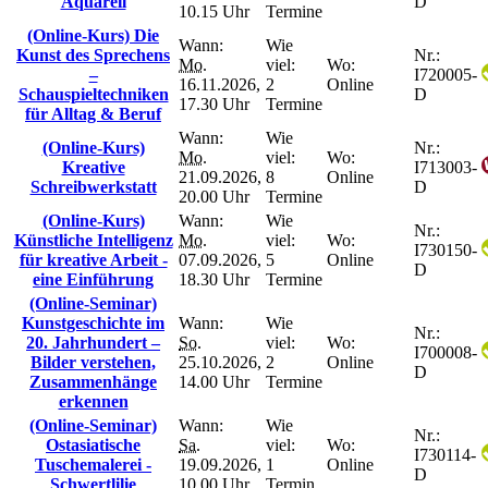
Aquarell
D
10.15 Uhr
Termine
(Online-Kurs) Die
Wann:
Wie
Kunst des Sprechens
Nr.:
Mo.
viel:
Wo:
–
I720005-
16.11.2026,
2
Online
Schauspieltechniken
D
17.30 Uhr
Termine
für Alltag & Beruf
Wann:
Wie
(Online-Kurs)
Nr.:
Mo.
viel:
Wo:
Kreative
I713003-
21.09.2026,
8
Online
Schreibwerkstatt
D
20.00 Uhr
Termine
(Online-Kurs)
Wann:
Wie
Nr.:
Künstliche Intelligenz
Mo.
viel:
Wo:
I730150-
für kreative Arbeit -
07.09.2026,
5
Online
D
eine Einführung
18.30 Uhr
Termine
(Online-Seminar)
Kunstgeschichte im
Wann:
Wie
Nr.:
20. Jahrhundert –
So.
viel:
Wo:
I700008-
Bilder verstehen,
25.10.2026,
2
Online
D
Zusammenhänge
14.00 Uhr
Termine
erkennen
(Online-Seminar)
Wann:
Wie
Nr.:
Ostasiatische
Sa.
viel:
Wo:
I730114-
Tuschemalerei -
19.09.2026,
1
Online
D
Schwertlilie
10.00 Uhr
Termin