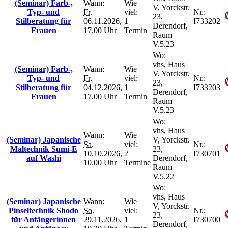
(Seminar) Farb-,
Wann:
Wie
V, Yorckstr.
Typ- und
Fr.
viel:
Nr.:
23,
Stilberatung für
06.11.2026,
1
I733202
Derendorf,
Frauen
17.00 Uhr
Termin
Raum
V.5.23
Wo:
vhs, Haus
(Seminar) Farb-,
Wann:
Wie
V, Yorckstr.
Typ- und
Fr.
viel:
Nr.:
23,
Stilberatung für
04.12.2026,
1
I733203
Derendorf,
Frauen
17.00 Uhr
Termin
Raum
V.5.23
Wo:
vhs, Haus
Wann:
Wie
(Seminar) Japanische
V, Yorckstr.
Sa.
viel:
Nr.:
Maltechnik Sumi-E
23,
10.10.2026,
2
I730701
auf Washi
Derendorf,
10.00 Uhr
Termine
Raum
V.5.22
Wo:
vhs, Haus
(Seminar) Japanische
Wann:
Wie
V, Yorckstr.
Pinseltechnik Shodo
So.
viel:
Nr.:
23,
für Anfängerinnen
29.11.2026,
1
I730700
Derendorf,