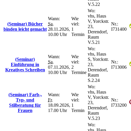
V.5.22
Wo:
vhs, Haus
Wann:
Wie
V, Yorckstr.
(Seminar) Bücher
Sa.
viel:
Nr.:
23,
binden leicht gemacht
28.11.2026,
1
I731400
Derendorf,
10.00 Uhr
Termin
Raum
V.5.21
Wo:
vhs, Haus
Wann:
Wie
(Seminar)
S, Yorckstr.
Sa.
viel:
Nr.:
Einführung in
23,
07.11.2026,
2
I713006
Kreatives Schreiben
Derendorf,
10.00 Uhr
Termine
Raum
S.2.24
Wo:
vhs, Haus
(Seminar) Farb-,
Wann:
Wie
V, Yorckstr.
Typ- und
Fr.
viel:
Nr.:
23,
Stilberatung für
18.09.2026,
1
I733200
Derendorf,
Frauen
17.00 Uhr
Termin
Raum
V.5.23
Wo:
vhs, Haus