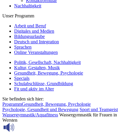
Kontaktformular
Nachhaltigkeit
Unser Programm
Arbeit und Beruf
Digitales und Medien
Bildungsurlaube
Deutsch und Integration
Sprachen
Online Veranstaltungen
Politik, Gesellschaft, Nachhaltigkeit
Kultur, Gestalten, Musik
Gesundheit, Bewegung, Psychologie
Specials
Schulabschlüsse, Grundbildung
Fit und aktiv im Alter
Sie befinden sich hier:
Programm
Gesundheit, Bewegung, Psychologie
Psychologie, Gesundheit und Bewegung
Sport und Teamgeist
Wassergymnastik/Aquafitness
Wassergymnastik für Frauen in
Wersten