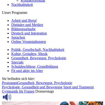
Kontaktformular
Nachhaltigkeit
Unser Programm
Arbeit und Beruf
Digitales und Medien
Bildungsurlaube
Deutsch und Integration
Sprachen
Online Veranstaltungen
Politik, Gesellschaft, Nachhaltigkeit
Kultur, Gestalten, Musik
Gesundheit, Bewegung, Psychologie
Specials
Schulabschlüsse, Grundbildung
Fit und aktiv im Alter
Sie befinden sich hier:
Programm
Gesundheit, Bewegung, Psychologie
Psychologie, Gesundheit und Bewegung
Sport und Teamgeist
Gymnastik für Frauen
Donnerstags