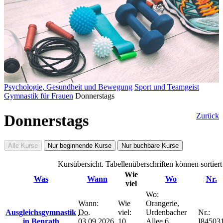
Psychologie, Gesundheit und Bewegung
Sport und Teamgeist
Gymnastik für Frauen
Donnerstags
Donnerstags
Zurück
Alle Kurse
Nur beginnende Kurse
Nur buchbare Kurse
Kursübersicht. Tabellenüberschriften können sortier
Wie
Was
Wann
Wo
Nr.
viel
Wo:
Wann:
Wie
Orangerie,
Ausgleichsgymnastik
Do.
viel:
Urdenbacher
Nr.:
in Benrath
03.09.2026,
10
Allee 6,
I84503