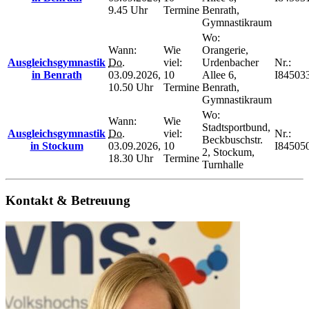
9.45 Uhr
Termine
Benrath,
Gymnastikraum
Wo:
Wann:
Wie
Orangerie,
Ausgleichsgymnastik
Do.
viel:
Urdenbacher
Nr.:
in Benrath
03.09.2026,
10
Allee 6,
I84503
10.50 Uhr
Termine
Benrath,
Gymnastikraum
Wo:
Wann:
Wie
Stadtsportbund,
Ausgleichsgymnastik
Do.
viel:
Nr.:
Beckbuschstr.
in Stockum
03.09.2026,
10
I84505
2, Stockum,
18.30 Uhr
Termine
Turnhalle
Kontakt & Betreuung