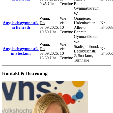
9.45 Uhr
Termine
Benrath,
Gymnastikraum
Wo:
Wann:
Wie
Orangerie,
Ausgleichsgymnastik
Do.
viel:
Urdenbacher
Nr.:
in Benrath
03.09.2026,
10
Allee 6,
I84503
10.50 Uhr
Termine
Benrath,
Gymnastikraum
Wo:
Wann:
Wie
Stadtsportbund,
Ausgleichsgymnastik
Do.
viel:
Nr.:
Beckbuschstr.
in Stockum
03.09.2026,
10
I84505
2, Stockum,
18.30 Uhr
Termine
Turnhalle
Kontakt & Betreuung