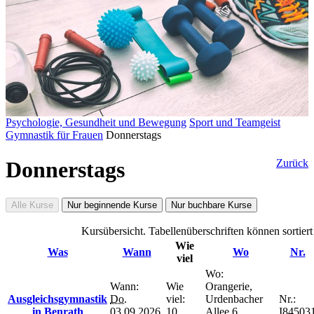
Psychologie, Gesundheit und Bewegung
Sport und Teamgeist
Gymnastik für Frauen
Donnerstags
Donnerstags
Zurück
Alle Kurse
Nur beginnende Kurse
Nur buchbare Kurse
Kursübersicht. Tabellenüberschriften können sortier
Wie
Was
Wann
Wo
Nr.
viel
Wo:
Wann:
Wie
Orangerie,
Ausgleichsgymnastik
Do.
viel:
Urdenbacher
Nr.:
in Benrath
03.09.2026,
10
Allee 6,
I84503