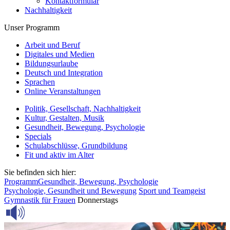
Kontaktformular
Nachhaltigkeit
Unser Programm
Arbeit und Beruf
Digitales und Medien
Bildungsurlaube
Deutsch und Integration
Sprachen
Online Veranstaltungen
Politik, Gesellschaft, Nachhaltigkeit
Kultur, Gestalten, Musik
Gesundheit, Bewegung, Psychologie
Specials
Schulabschlüsse, Grundbildung
Fit und aktiv im Alter
Sie befinden sich hier:
Programm
Gesundheit, Bewegung, Psychologie
Psychologie, Gesundheit und Bewegung
Sport und Teamgeist
Gymnastik für Frauen
Donnerstags