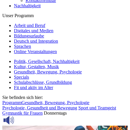
Kontaktformular
Nachhaltigkeit
Unser Programm
Arbeit und Beruf
Digitales und Medien
Bildungsurlaube
Deutsch und Integration
Sprachen
Online Veranstaltungen
Politik, Gesellschaft, Nachhaltigkeit
Kultur, Gestalten, Musik
Gesundheit, Bewegung, Psychologie
Specials
Schulabschlüsse, Grundbildung
Fit und aktiv im Alter
Sie befinden sich hier:
Programm
Gesundheit, Bewegung, Psychologie
Psychologie, Gesundheit und Bewegung
Sport und Teamgeist
Gymnastik für Frauen
Donnerstags