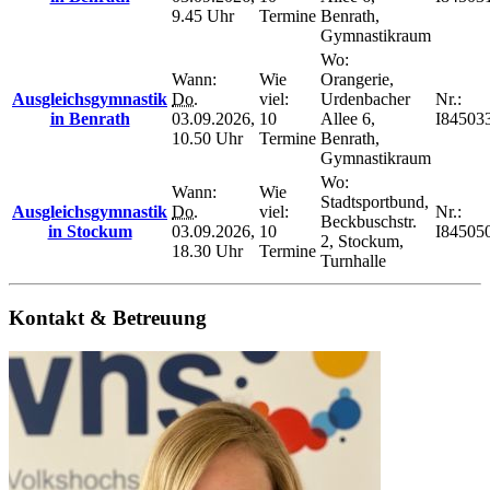
9.45 Uhr
Termine
Benrath,
Gymnastikraum
Wo:
Wann:
Wie
Orangerie,
Ausgleichsgymnastik
Do.
viel:
Urdenbacher
Nr.:
in Benrath
03.09.2026,
10
Allee 6,
I84503
10.50 Uhr
Termine
Benrath,
Gymnastikraum
Wo:
Wann:
Wie
Stadtsportbund,
Ausgleichsgymnastik
Do.
viel:
Nr.:
Beckbuschstr.
in Stockum
03.09.2026,
10
I84505
2, Stockum,
18.30 Uhr
Termine
Turnhalle
Kontakt & Betreuung