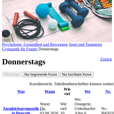
Psychologie, Gesundheit und Bewegung
Sport und Teamgeist
Gymnastik für Frauen
Donnerstags
Donnerstags
Zurück
Alle Kurse
Nur beginnende Kurse
Nur buchbare Kurse
Kursübersicht. Tabellenüberschriften können sortier
Wie
Was
Wann
Wo
Nr.
viel
Wo:
Wann:
Wie
Orangerie,
Ausgleichsgymnastik
Do.
viel:
Urdenbacher
Nr.:
in Benrath
03.09.2026,
10
Allee 6,
I84503