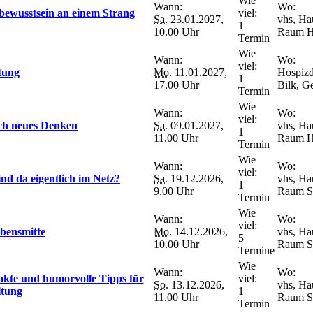
Wie
Wann:
Wo:
rbewusstsein an einem Strang
viel:
Sa.
23.01.2027,
vhs, Ha
1
10.00 Uhr
Raum H
Termin
Wie
Wann:
Wo:
viel:
itung
Mo.
11.01.2027,
Hospizd
1
17.00 Uhr
Bilk, G
Termin
Wie
Wann:
Wo:
viel:
rch neues Denken
Sa.
09.01.2027,
vhs, Ha
1
11.00 Uhr
Raum H
Termin
Wie
Wann:
Wo:
viel:
nd da eigentlich im Netz?
Sa.
19.12.2026,
vhs, Ha
1
9.00 Uhr
Raum S
Termin
Wie
Wann:
Wo:
viel:
ebensmitte
Mo.
14.12.2026,
vhs, Ha
5
10.00 Uhr
Raum S
Termine
Wie
Wann:
Wo:
takte und humorvolle Tipps für
viel:
So.
13.12.2026,
vhs, Ha
ltung
1
11.00 Uhr
Raum S
Termin