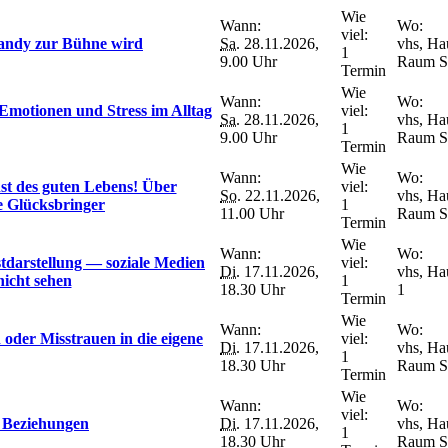
Wie
Wann:
Wo:
viel:
Handy zur Bühne wird
Sa.
28.11.2026,
vhs, Ha
1
9.00 Uhr
Raum S
Termin
Wie
Wann:
Wo:
Emotionen und Stress im Alltag
viel:
Sa.
28.11.2026,
vhs, Ha
1
9.00 Uhr
Raum S
Termin
Wie
Wann:
Wo:
t des guten Lebens! Über
viel:
So.
22.11.2026,
vhs, Ha
e Glücksbringer
1
11.00 Uhr
Raum S
Termin
Wie
Wann:
Wo:
stdarstellung — soziale Medien
viel:
Di.
17.11.2026,
vhs, Ha
nicht sehen
1
18.30 Uhr
1
Termin
Wie
Wann:
Wo:
oder Misstrauen in die eigene
viel:
Di.
17.11.2026,
vhs, Ha
1
18.30 Uhr
Raum S
Termin
Wie
Wann:
Wo:
viel:
e Beziehungen
Di.
17.11.2026,
vhs, Ha
1
18.30 Uhr
Raum S