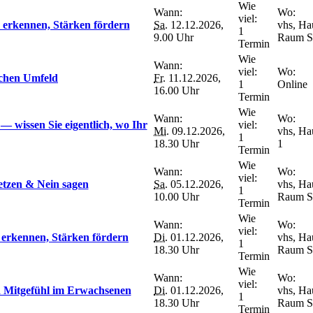
Wie
Wann:
Wo:
viel:
e erkennen, Stärken fördern
Sa.
12.12.2026,
vhs, Ha
1
9.00 Uhr
Raum S
Termin
Wie
Wann:
viel:
Wo:
ichen Umfeld
Fr.
11.12.2026,
1
Online
16.00 Uhr
Termin
Wie
Wann:
Wo:
— wissen Sie eigentlich, wo Ihr
viel:
Mi.
09.12.2026,
vhs, Ha
1
18.30 Uhr
1
Termin
Wie
Wann:
Wo:
viel:
etzen & Nein sagen
Sa.
05.12.2026,
vhs, Ha
1
10.00 Uhr
Raum S
Termin
Wie
Wann:
Wo:
viel:
 erkennen, Stärken fördern
Di.
01.12.2026,
vhs, Ha
1
18.30 Uhr
Raum S
Termin
Wie
Wann:
Wo:
viel:
d Mitgefühl im Erwachsenen
Di.
01.12.2026,
vhs, Ha
1
18.30 Uhr
Raum S
Termin