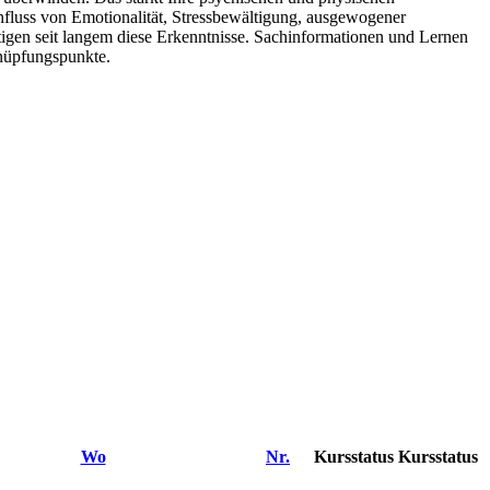
influss von Emotionalität, Stressbewältigung, ausgewogener
gen seit langem diese Erkenntnisse. Sachinformationen und Lernen
knüpfungspunkte.
Wo
Nr.
Kursstatus
Kursstatus