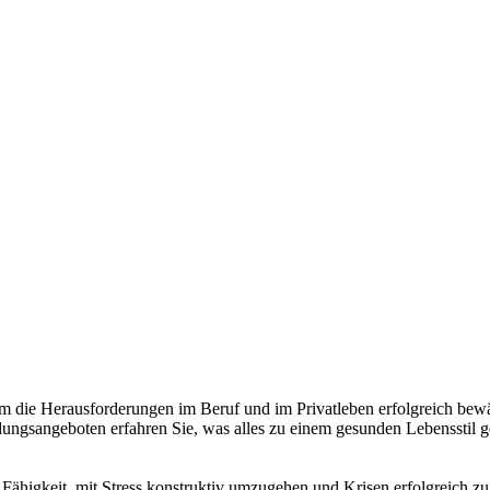
 die Herausforderungen im Beruf und im Privatleben erfolgreich bewä
dungsangeboten erfahren Sie, was alles zu einem gesunden Lebensstil g
Fähigkeit, mit Stress konstruktiv umzugehen und Krisen erfolgreich zu