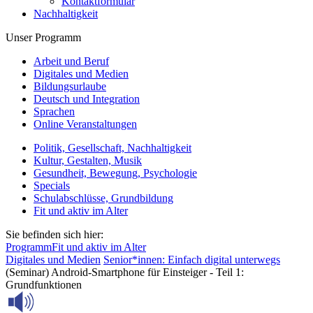
Kontaktformular
Nachhaltigkeit
Unser Programm
Arbeit und Beruf
Digitales und Medien
Bildungsurlaube
Deutsch und Integration
Sprachen
Online Veranstaltungen
Politik, Gesellschaft, Nachhaltigkeit
Kultur, Gestalten, Musik
Gesundheit, Bewegung, Psychologie
Specials
Schulabschlüsse, Grundbildung
Fit und aktiv im Alter
Sie befinden sich hier:
Programm
Fit und aktiv im Alter
Digitales und Medien
Senior*innen: Einfach digital unterwegs
(Seminar) Android-Smartphone für Einsteiger - Teil 1:
Grundfunktionen