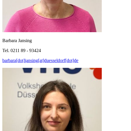
Barbara Jansing
Tel. 0211 89 - 93424
barbara[dot]jansing[at]duesseldorf[dot]de