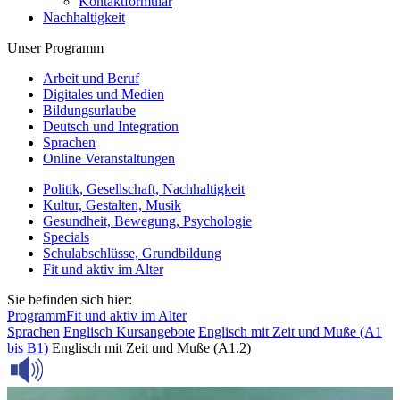
Kontaktformular
Nachhaltigkeit
Unser Programm
Arbeit und Beruf
Digitales und Medien
Bildungsurlaube
Deutsch und Integration
Sprachen
Online Veranstaltungen
Politik, Gesellschaft, Nachhaltigkeit
Kultur, Gestalten, Musik
Gesundheit, Bewegung, Psychologie
Specials
Schulabschlüsse, Grundbildung
Fit und aktiv im Alter
Sie befinden sich hier:
Programm
Fit und aktiv im Alter
Sprachen
Englisch
Kursangebote
Englisch mit Zeit und Muße (A1
bis B1)
Englisch mit Zeit und Muße (A1.2)