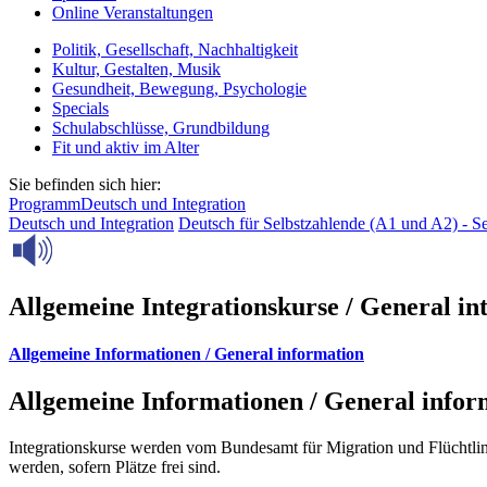
Online Veranstaltungen
Politik, Gesellschaft, Nachhaltigkeit
Kultur, Gestalten, Musik
Gesundheit, Bewegung, Psychologie
Specials
Schulabschlüsse, Grundbildung
Fit und aktiv im Alter
Sie befinden sich hier:
Programm
Deutsch und Integration
Deutsch und Integration
Deutsch für Selbstzahlende (A1 und A2) - S
Allgemeine Integrationskurse / General in
Allgemeine Informationen / General information
Allgemeine Informationen / General infor
Integrationskurse werden vom Bundesamt für Migration und Flüchtl
werden, sofern Plätze frei sind.