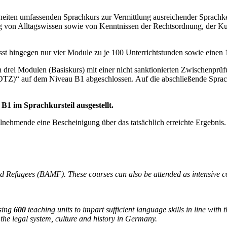
heiten umfassenden Sprachkurs zur Vermittlung ausreichender Sprachke
g von Alltagswissen sowie von Kenntnissen der Rechtsordnung, der Kul
st hingegen nur vier Module zu je 100 Unterrichtstunden sowie einen 
n drei Modulen (Basiskurs) mit einer nicht sanktionierten Zwischenp
DTZ)“ auf dem Niveau B1 abgeschlossen. Auf die abschließende Spra
B1 im Sprachkursteil ausgestellt.
eilnehmende eine Bescheinigung über das tatsächlich erreichte Ergebnis.
and Refugees (BAMF). These courses can also be attended as intensive 
sing
600
teaching units to impart sufficient language skills in line with 
the legal system, culture and history in Germany.