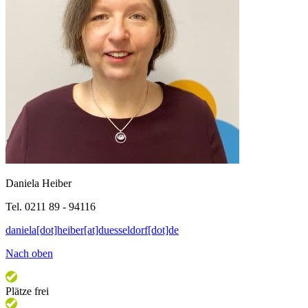
Daniela Heiber
Tel. 0211 89 - 94116
daniela[dot]heiber[at]duesseldorf[dot]de
Nach oben
Plätze frei