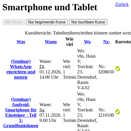
Smartphone und Tablet
Zurück
Alle Kurse
Nur beginnende Kurse
Nur buchbare Kurse
Kursübersicht. Tabellenüberschriften können sortiert wer
Wie
Was
Wann
Wo
Nr.
Kurssta
viel
Wo:
vhs, Haus
(Seminar)
Wann:
Wie
V,
WhatsApp
Di.
viel:
Yorckstr.
Nr.:
einrichten und
01.12.2026,
1
23,
I208650
nutzen
14.00 Uhr
Termin
Derendorf,
Raum
V.4.02
Wo:
(Seminar)
vhs, Haus
Android-
Wann:
Wie
V,
Smartphone für
Sa.
viel:
Yorckstr.
Nr.:
Einsteiger - Teil
07.11.2026,
1
23,
I210100
1:
9.00 Uhr
Termin
Derendorf,
Grundfunktionen
Raum
V.4.02