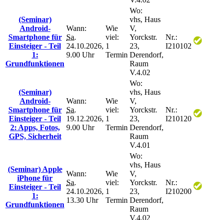
Wo:
(Seminar)
vhs, Haus
Android-
Wann:
Wie
V,
Smartphone für
Sa.
viel:
Yorckstr.
Nr.:
Einsteiger - Teil
24.10.2026,
1
23,
I210102
1:
9.00 Uhr
Termin
Derendorf,
Grundfunktionen
Raum
V.4.02
Wo:
(Seminar)
vhs, Haus
Android-
Wann:
Wie
V,
Smartphone für
Sa.
viel:
Yorckstr.
Nr.:
Einsteiger - Teil
19.12.2026,
1
23,
I210120
2: Apps, Fotos,
9.00 Uhr
Termin
Derendorf,
GPS, Sicherheit
Raum
V.4.01
Wo:
vhs, Haus
(Seminar) Apple
Wann:
Wie
V,
iPhone für
Sa.
viel:
Yorckstr.
Nr.:
Einsteiger - Teil
24.10.2026,
1
23,
I210200
1:
13.30 Uhr
Termin
Derendorf,
Grundfunktionen
Raum
V.4.02