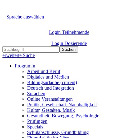
Sprache auswählen
Login Teilnehmende
Login Dozierende
Suchen
erweiterte Suche
Programm
Arbeit und Beruf
Digitales und Medien
Bildungsurlaube
(current)
Deutsch und Integration
Sprachen
Online Veranstaltungen
Politik, Gesellschaft, Nachhaltigkeit
Kultur, Gestalten, Musik
Gesundheit, Bewegung, Psychologie
Prüfungen
Specials
Schulabschlüsse, Grundbildung
Fit und aktiv im Alter