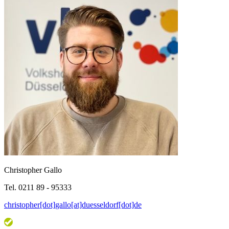
Christopher Gallo
Tel. 0211 89 - 95333
christopher[dot]gallo[at]duesseldorf[dot]de