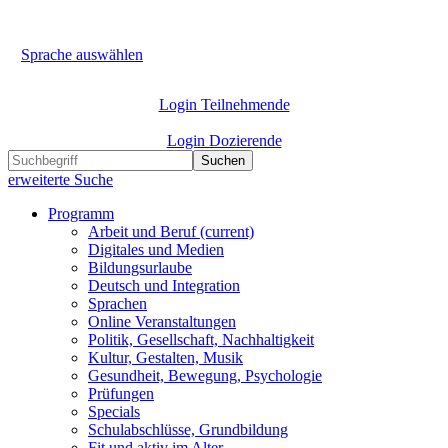
Sprache auswählen
Login Teilnehmende
Login Dozierende
Suchen
erweiterte Suche
Programm
Arbeit und Beruf
(current)
Digitales und Medien
Bildungsurlaube
Deutsch und Integration
Sprachen
Online Veranstaltungen
Politik, Gesellschaft, Nachhaltigkeit
Kultur, Gestalten, Musik
Gesundheit, Bewegung, Psychologie
Prüfungen
Specials
Schulabschlüsse, Grundbildung
Fit und aktiv im Alter