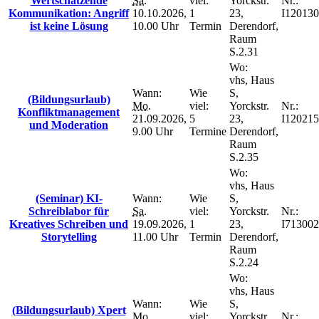
Wertschätzende
Sa.
viel:
Yorckstr.
Nr.:
Kommunikation: Angriff
10.10.2026,
1
23,
I120130
ist keine Lösung
10.00 Uhr
Termin
Derendorf,
Raum
S.2.31
Wo:
vhs, Haus
Wann:
Wie
S,
(Bildungsurlaub)
Mo.
viel:
Yorckstr.
Nr.:
Konfliktmanagement
21.09.2026,
5
23,
I120215
und Moderation
9.00 Uhr
Termine
Derendorf,
Raum
S.2.35
Wo:
vhs, Haus
(Seminar) KI-
Wann:
Wie
S,
Schreiblabor für
Sa.
viel:
Yorckstr.
Nr.:
Kreatives Schreiben und
19.09.2026,
1
23,
I713002
Storytelling
11.00 Uhr
Termin
Derendorf,
Raum
S.2.24
Wo:
vhs, Haus
Wann:
Wie
S,
(Bildungsurlaub) Xpert
Mo.
viel:
Yorckstr.
Nr.: