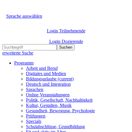
Sprache auswählen
Login Teilnehmende
Login Dozierende
Suchen
erweiterte Suche
Programm
Arbeit und Beruf
Digitales und Medien
Bildungsurlaube
(current)
Deutsch und Integration
Sprachen
Online Veranstaltungen
Politik, Gesellschaft, Nachhaltigkeit
Kultur, Gestalten, Musik
Gesundheit, Bewegung, Psychologie
Prüfungen
Specials
Schulabschlüsse, Grundbildung
Fit und aktiv im Alter