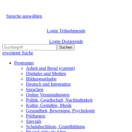
Sprache auswählen
Login Teilnehmende
Login Dozierende
Suchen
erweiterte Suche
Programm
Arbeit und Beruf
(current)
Digitales und Medien
Bildungsurlaube
Deutsch und Integration
Sprachen
Online Veranstaltungen
Politik, Gesellschaft, Nachhaltigkeit
Kultur, Gestalten, Musik
Gesundheit, Bewegung, Psychologie
Prüfungen
Specials
Schulabschlüsse, Grundbildung
Fit und aktiv im Alter