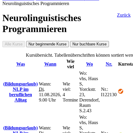
Neurolinguistisches Programmieren
Neurolinguistisches
Zurück
Programmieren
Alle Kurse
Nur beginnende Kurse
Nur buchbare Kurse
Kursübersicht. Tabellenüberschriften können sortiert wer
Wie
Was
Wann
Wo
Nr.
Kursst
viel
Wo:
vhs, Haus
(Bildungsurlaub)
Wann:
Wie
S,
NLP im
Di.
viel:
Yorckstr.
Nr.:
beruflichen
11.08.2026,
4
23,
I122130
Alltag
9.00 Uhr
Termine
Derendorf,
Raum
S.2.43
Wo:
vhs, Haus
(Bildungsurlaub)
Wann:
Wie
S,