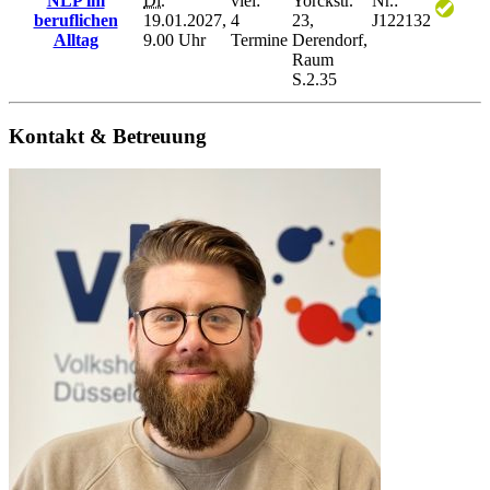
NLP im
Di.
viel:
Yorckstr.
Nr.:
beruflichen
19.01.2027,
4
23,
J122132
Alltag
9.00 Uhr
Termine
Derendorf,
Raum
S.2.35
Kontakt & Betreuung