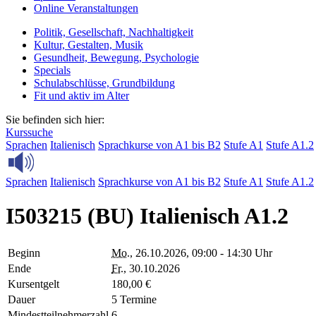
Online Veranstaltungen
Politik, Gesellschaft, Nachhaltigkeit
Kultur, Gestalten, Musik
Gesundheit, Bewegung, Psychologie
Specials
Schulabschlüsse, Grundbildung
Fit und aktiv im Alter
Sie befinden sich hier:
Kurssuche
Sprachen
Italienisch
Sprachkurse von A1 bis B2
Stufe A1
Stufe A1.2
Sprachen
Italienisch
Sprachkurse von A1 bis B2
Stufe A1
Stufe A1.2
I503215 (BU) Italienisch A1.2
Beginn
Mo.
, 26.10.2026, 09:00 - 14:30 Uhr
Ende
Fr.
, 30.10.2026
Kursentgelt
180,00 €
Dauer
5 Termine
Mindestteilnehmerzahl
6