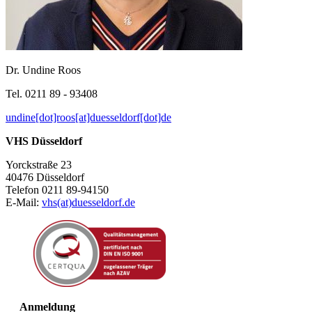
Dr. Undine Roos
Tel. 0211 89 - 93408
undine[dot]roos[at]duesseldorf[dot]de
VHS Düsseldorf
Yorckstraße 23
40476 Düsseldorf
Telefon 0211 89-94150
E-Mail:
vhs(at)duesseldorf.de
Anmeldung