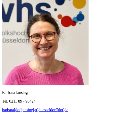
Barbara Jansing
Tel. 0211 89 - 93424
barbara[dot]jansing[at]duesseldorf[dot]de