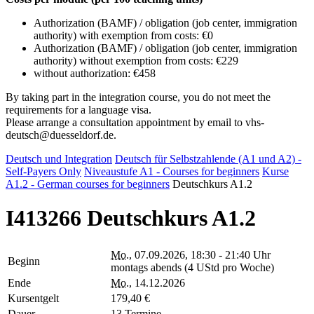
Authorization (BAMF) / obligation (job center, immigration
authority) with exemption from costs: €0
Authorization (BAMF) / obligation (job center, immigration
authority) without exemption from costs: €229
without authorization: €458
By taking part in the integration course, you do not meet the
requirements for a language visa.
Please arrange a consultation appointment by email to vhs-
deutsch@duesseldorf.de.
Deutsch und Integration
Deutsch für Selbstzahlende (A1 und A2) -
Self-Payers Only
Niveaustufe A1 - Courses for beginners
Kurse
A1.2 - German courses for beginners
Deutschkurs A1.2
I413266 Deutschkurs A1.2
Mo.
, 07.09.2026, 18:30 - 21:40 Uhr
Beginn
montags abends (4 UStd pro Woche)
Ende
Mo.
, 14.12.2026
Kursentgelt
179,40 €
Dauer
13 Termine