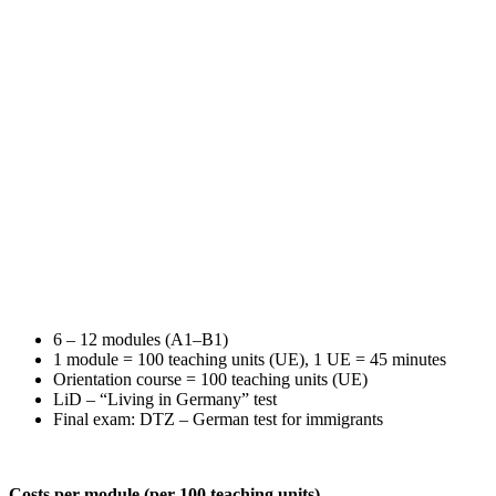
6 – 12 modules (A1–B1)
1 module = 100 teaching units (UE), 1 UE = 45 minutes
Orientation course = 100 teaching units (UE)
LiD – “Living in Germany” test
Final exam: DTZ – German test for immigrants
Costs per module (per 100 teaching units)