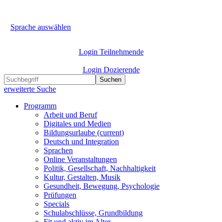
Sprache auswählen
Login Teilnehmende
Login Dozierende
Suchen
erweiterte Suche
Programm
Arbeit und Beruf
Digitales und Medien
Bildungsurlaube
(current)
Deutsch und Integration
Sprachen
Online Veranstaltungen
Politik, Gesellschaft, Nachhaltigkeit
Kultur, Gestalten, Musik
Gesundheit, Bewegung, Psychologie
Prüfungen
Specials
Schulabschlüsse, Grundbildung
Fit und aktiv im Alter