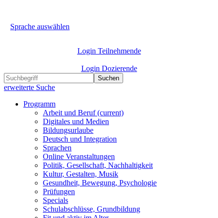
Sprache auswählen
Login Teilnehmende
Login Dozierende
Suchen
erweiterte Suche
Programm
Arbeit und Beruf
(current)
Digitales und Medien
Bildungsurlaube
Deutsch und Integration
Sprachen
Online Veranstaltungen
Politik, Gesellschaft, Nachhaltigkeit
Kultur, Gestalten, Musik
Gesundheit, Bewegung, Psychologie
Prüfungen
Specials
Schulabschlüsse, Grundbildung
Fit und aktiv im Alter