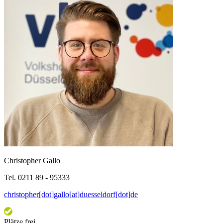
Christopher Gallo
Tel. 0211 89 - 95333
christopher[dot]gallo[at]duesseldorf[dot]de
Plätze frei