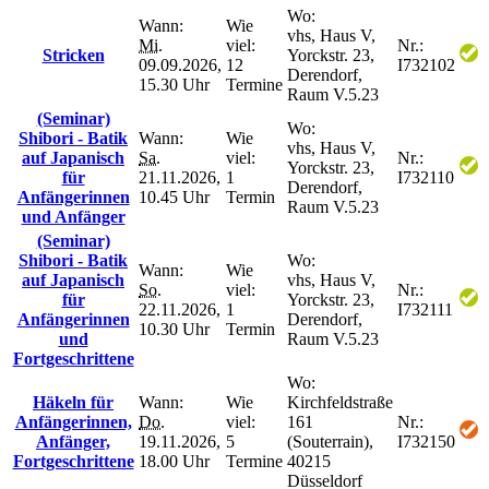
Wo:
Wann:
Wie
vhs, Haus V,
Mi.
viel:
Nr.:
Stricken
Yorckstr. 23,
09.09.2026,
12
I732102
Derendorf,
15.30 Uhr
Termine
Raum V.5.23
(Seminar)
Wo:
Shibori - Batik
Wann:
Wie
vhs, Haus V,
auf Japanisch
Sa.
viel:
Nr.:
Yorckstr. 23,
für
21.11.2026,
1
I732110
Derendorf,
Anfängerinnen
10.45 Uhr
Termin
Raum V.5.23
und Anfänger
(Seminar)
Shibori - Batik
Wo:
Wann:
Wie
auf Japanisch
vhs, Haus V,
So.
viel:
Nr.:
für
Yorckstr. 23,
22.11.2026,
1
I732111
Anfängerinnen
Derendorf,
10.30 Uhr
Termin
und
Raum V.5.23
Fortgeschrittene
Wo:
Häkeln für
Wann:
Wie
Kirchfeldstraße
Anfängerinnen,
Do.
viel:
161
Nr.:
Anfänger,
19.11.2026,
5
(Souterrain),
I732150
Fortgeschrittene
18.00 Uhr
Termine
40215
Düsseldorf