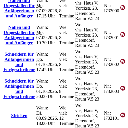
Nähen und
Wann:
Wie
vhs, Haus V,
Umgestalten für
Mo.
viel:
Nr.:
Yorckstr. 23,
Anfängerinnen
07.09.2026,
8
I732000
Derendorf,
und Anfänger
17.15 Uhr
Termine
Raum V.5.23
Wo:
Nähen und
Wann:
Wie
vhs, Haus V,
Umgestalten für
Mo.
viel:
Nr.:
Yorckstr. 23,
Anfängerinnen
07.09.2026,
8
I732001
Derendorf,
und Anfänger
19.30 Uhr
Termine
Raum V.5.23
Wo:
Schneidern für
Wann:
Wie
vhs, Haus V,
Anfängerinnen
Do.
viel:
Nr.:
Yorckstr. 23,
und
01.10.2026,
8
I732002
Derendorf,
Fortgeschrittene
17.45 Uhr
Termine
Raum V.5.23
Wo:
Schneidern für
Wann:
Wie
vhs, Haus V,
Anfängerinnen
Do.
viel:
Nr.:
Yorckstr. 23,
und
01.10.2026,
8
I732003
Derendorf,
Fortgeschrittene
20.00 Uhr
Termine
Raum V.5.23
Wo:
Wann:
Wie
vhs, Haus V,
Di.
viel:
Nr.:
Stricken
Yorckstr. 23,
08.09.2026,
12
I732101
Derendorf,
18.00 Uhr
Termine
Raum V.5.23