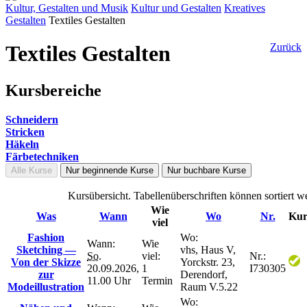
Kultur, Gestalten und Musik
Kultur und Gestalten
Kreatives
Gestalten
Textiles Gestalten
Textiles Gestalten
Zurück
Kursbereiche
Schneidern
Stricken
Häkeln
Färbetechniken
Alle Kurse
Nur beginnende Kurse
Nur buchbare Kurse
Kursübersicht. Tabellenüberschriften können sortiert w
Wie
Was
Wann
Wo
Nr.
Kur
viel
Fashion
Wo:
Wann:
Wie
Sketching —
vhs, Haus V,
So.
viel:
Nr.:
Von der Skizze
Yorckstr. 23,
20.09.2026,
1
I730305
zur
Derendorf,
11.00 Uhr
Termin
Modeillustration
Raum V.5.22
Wo: