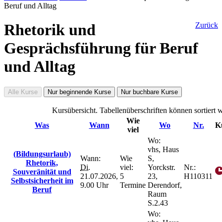
Beruf und Alltag
Rhetorik und
Zurück
Gesprächsführung für Beruf
und Alltag
Alle Kurse
Nur beginnende Kurse
Nur buchbare Kurse
Kursübersicht. Tabellenüberschriften können sortiert 
Wie
Was
Wann
Wo
Nr.
K
viel
Wo:
vhs, Haus
(Bildungsurlaub)
Wann:
Wie
S,
Rhetorik,
Di.
viel:
Yorckstr.
Nr.:
Souveränität und
21.07.2026,
5
23,
H110311
Selbstsicherheit im
9.00 Uhr
Termine
Derendorf,
Beruf
Raum
S.2.43
Wo: