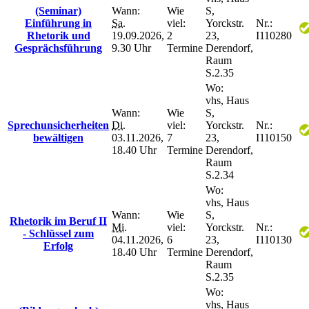
(Seminar)
Wann:
Wie
S,
Einführung in
Sa.
viel:
Yorckstr.
Nr.:
Rhetorik und
19.09.2026,
2
23,
I110280
Gesprächsführung
9.30 Uhr
Termine
Derendorf,
Raum
S.2.35
Wo:
vhs, Haus
Wann:
Wie
S,
Sprechunsicherheiten
Di.
viel:
Yorckstr.
Nr.:
bewältigen
03.11.2026,
7
23,
I110150
18.40 Uhr
Termine
Derendorf,
Raum
S.2.34
Wo:
vhs, Haus
Wann:
Wie
S,
Rhetorik im Beruf II
Mi.
viel:
Yorckstr.
Nr.:
- Schlüssel zum
04.11.2026,
6
23,
I110130
Erfolg
18.40 Uhr
Termine
Derendorf,
Raum
S.2.35
Wo:
vhs, Haus