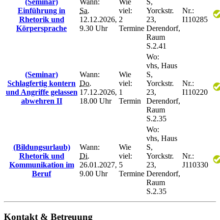
(Seminar)
Wann:
Wie
S,
Einführung in
Sa.
viel:
Yorckstr.
Nr.:
Rhetorik und
12.12.2026,
2
23,
I110285
Körpersprache
9.30 Uhr
Termine
Derendorf,
Raum
S.2.41
Wo:
vhs, Haus
(Seminar)
Wann:
Wie
S,
Schlagfertig kontern
Do.
viel:
Yorckstr.
Nr.:
und Angriffe gelassen
17.12.2026,
1
23,
I110220
abwehren II
18.00 Uhr
Termin
Derendorf,
Raum
S.2.35
Wo:
vhs, Haus
(Bildungsurlaub)
Wann:
Wie
S,
Rhetorik und
Di.
viel:
Yorckstr.
Nr.:
Kommunikation im
26.01.2027,
5
23,
J110330
Beruf
9.00 Uhr
Termine
Derendorf,
Raum
S.2.35
Kontakt & Betreuung