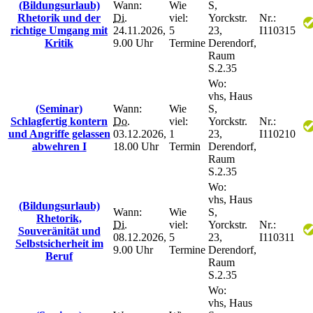
(Bildungsurlaub)
Wann:
Wie
S,
Rhetorik und der
Di.
viel:
Yorckstr.
Nr.:
richtige Umgang mit
24.11.2026,
5
23,
I110315
Kritik
9.00 Uhr
Termine
Derendorf,
Raum
S.2.35
Wo:
vhs, Haus
(Seminar)
Wann:
Wie
S,
Schlagfertig kontern
Do.
viel:
Yorckstr.
Nr.:
und Angriffe gelassen
03.12.2026,
1
23,
I110210
abwehren I
18.00 Uhr
Termin
Derendorf,
Raum
S.2.35
Wo:
vhs, Haus
(Bildungsurlaub)
Wann:
Wie
S,
Rhetorik,
Di.
viel:
Yorckstr.
Nr.:
Souveränität und
08.12.2026,
5
23,
I110311
Selbstsicherheit im
9.00 Uhr
Termine
Derendorf,
Beruf
Raum
S.2.35
Wo:
vhs, Haus