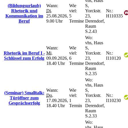
vhs, Haus
(Bildungsurlaub)
Wann:
Wie
S,
Rhetorik und
Di.
viel:
Yorckstr.
Nr.:
Kommunikation im
25.08.2026,
5
23,
H110335
Beruf
9.00 Uhr
Termine
Derendorf,
Raum
S.2.43
Wo:
vhs, Haus
Wann:
Wie
S,
Rhetorik im Beruf I -
Mi.
viel:
Yorckstr.
Nr.:
Schlüssel zum Erfolg
09.09.2026,
6
23,
I110120
18.40 Uhr
Termine
Derendorf,
Raum
S.2.35
Wo:
vhs, Haus
Wann:
Wie
S,
(Seminar) Smalltalk:
Do.
viel:
Yorckstr.
Nr.:
Türöffner zum
17.09.2026,
1
23,
I110230
Gesprächserfolg
18.40 Uhr
Termin
Derendorf,
Raum
S.2.33
Wo:
vhs, Haus