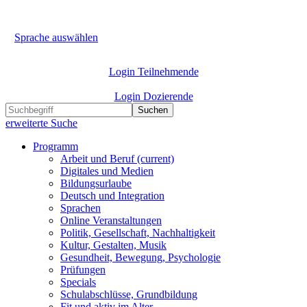
Sprache auswählen
Login Teilnehmende
Login Dozierende
Suchen
erweiterte Suche
Programm
Arbeit und Beruf
(current)
Digitales und Medien
Bildungsurlaube
Deutsch und Integration
Sprachen
Online Veranstaltungen
Politik, Gesellschaft, Nachhaltigkeit
Kultur, Gestalten, Musik
Gesundheit, Bewegung, Psychologie
Prüfungen
Specials
Schulabschlüsse, Grundbildung
Fit und aktiv im Alter