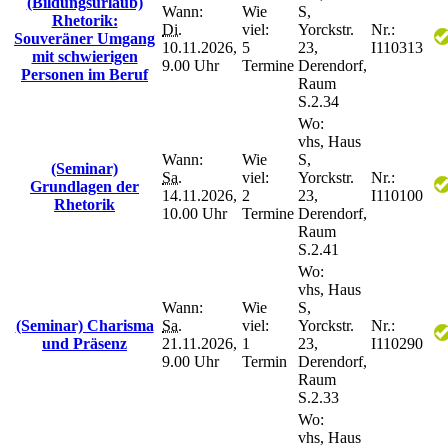
(Bildungsurlaub)
Wann:
Wie
S,
Rhetorik:
Di.
viel:
Yorckstr.
Nr.:
Souveräner Umgang
10.11.2026,
5
23,
I110313
mit schwierigen
9.00 Uhr
Termine
Derendorf,
Personen im Beruf
Raum
S.2.34
Wo:
vhs, Haus
Wann:
Wie
S,
(Seminar)
Sa.
viel:
Yorckstr.
Nr.:
Grundlagen der
14.11.2026,
2
23,
I110100
Rhetorik
10.00 Uhr
Termine
Derendorf,
Raum
S.2.41
Wo:
vhs, Haus
Wann:
Wie
S,
(Seminar) Charisma
Sa.
viel:
Yorckstr.
Nr.:
und Präsenz
21.11.2026,
1
23,
I110290
9.00 Uhr
Termin
Derendorf,
Raum
S.2.33
Wo:
vhs, Haus