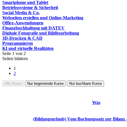
Smartphone und Tablet
Betriebssysteme & Sicherheit
Social Media & Co.
Webseiten erstellen und Online-Marketing
Office-Anwendungen
Finanzbuchhaltung mit DATEV
Digitale Fotografie und Bildbearbeitung
3D-Drucken & CAD
Programmieren
KI und virtuelle Realitäten
Seite 1 von 2
Seiten blättern
1
2
Alle Kurse
Nur beginnende Kurse
Nur buchbare Kurse
Was
(Bildungsurlaub) Vom Buchungssatz zur Bilanz -