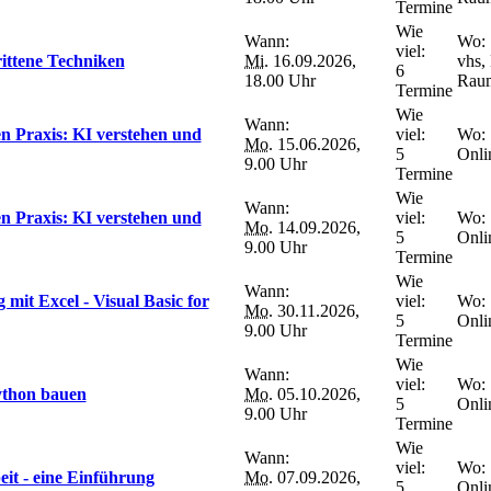
Termine
Wie
Wann:
Wo:
viel:
rittene Techniken
Mi.
16.09.2026,
vhs,
6
18.00 Uhr
Raum
Termine
Wie
Wann:
n Praxis: KI verstehen und
viel:
Wo:
Mo.
15.06.2026,
5
Onli
9.00 Uhr
Termine
Wie
Wann:
n Praxis: KI verstehen und
viel:
Wo:
Mo.
14.09.2026,
5
Onli
9.00 Uhr
Termine
Wie
Wann:
mit Excel - Visual Basic for
viel:
Wo:
Mo.
30.11.2026,
5
Onli
9.00 Uhr
Termine
Wie
Wann:
viel:
Wo:
ython bauen
Mo.
05.10.2026,
5
Onli
9.00 Uhr
Termine
Wie
Wann:
viel:
Wo:
eit - eine Einführung
Mo.
07.09.2026,
5
Onli