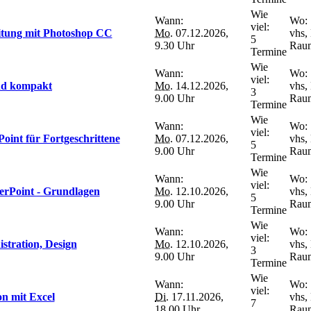
Wie
Wann:
Wo:
viel:
eitung mit Photoshop CC
Mo.
07.12.2026,
vhs,
5
9.30 Uhr
Raum
Termine
Wie
Wann:
Wo:
viel:
und kompakt
Mo.
14.12.2026,
vhs,
3
9.00 Uhr
Raum
Termine
Wie
Wann:
Wo:
viel:
oint für Fortgeschrittene
Mo.
07.12.2026,
vhs,
5
9.00 Uhr
Raum
Termine
Wie
Wann:
Wo:
viel:
werPoint - Grundlagen
Mo.
12.10.2026,
vhs,
5
9.00 Uhr
Raum
Termine
Wie
Wann:
Wo:
viel:
stration, Design
Mo.
12.10.2026,
vhs,
3
9.00 Uhr
Raum
Termine
Wie
Wann:
Wo:
viel:
on mit Excel
Di.
17.11.2026,
vhs,
7
18.00 Uhr
Raum