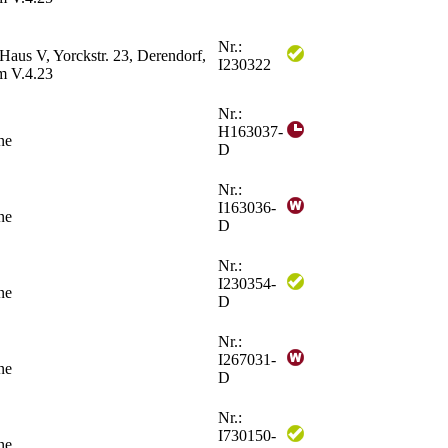
Nr.:
 Haus V, Yorckstr. 23, Derendorf,
I230322
 V.4.23
Nr.:
H163037-
ne
D
Nr.:
I163036-
ne
D
Nr.:
I230354-
ne
D
Nr.:
I267031-
ne
D
Nr.:
I730150-
ne