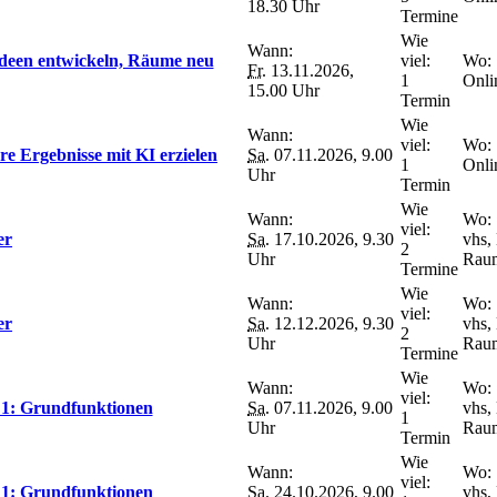
18.30 Uhr
Termine
Wie
Wann:
Ideen entwickeln, Räume neu
viel:
Wo:
Fr.
13.11.2026,
1
Onli
15.00 Uhr
Termin
Wie
Wann:
viel:
Wo:
e Ergebnisse mit KI erzielen
Sa.
07.11.2026, 9.00
1
Onli
Uhr
Termin
Wie
Wann:
Wo:
viel:
er
Sa.
17.10.2026, 9.30
vhs,
2
Uhr
Raum
Termine
Wie
Wann:
Wo:
viel:
er
Sa.
12.12.2026, 9.30
vhs,
2
Uhr
Raum
Termine
Wie
Wann:
Wo:
viel:
l 1: Grundfunktionen
Sa.
07.11.2026, 9.00
vhs,
1
Uhr
Raum
Termin
Wie
Wann:
Wo:
viel:
l 1: Grundfunktionen
Sa.
24.10.2026, 9.00
vhs,