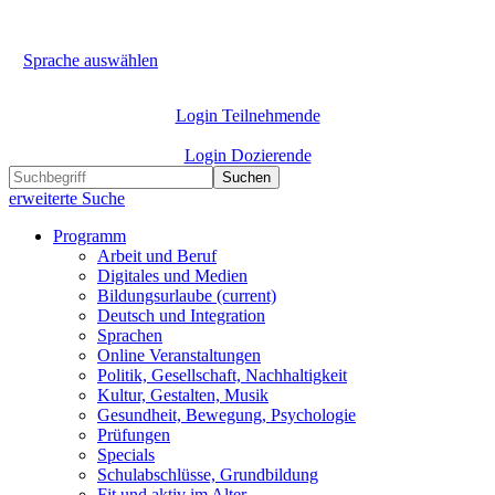
Sprache auswählen
Login Teilnehmende
Login Dozierende
Suchen
erweiterte Suche
Programm
Arbeit und Beruf
Digitales und Medien
Bildungsurlaube
(current)
Deutsch und Integration
Sprachen
Online Veranstaltungen
Politik, Gesellschaft, Nachhaltigkeit
Kultur, Gestalten, Musik
Gesundheit, Bewegung, Psychologie
Prüfungen
Specials
Schulabschlüsse, Grundbildung
Fit und aktiv im Alter