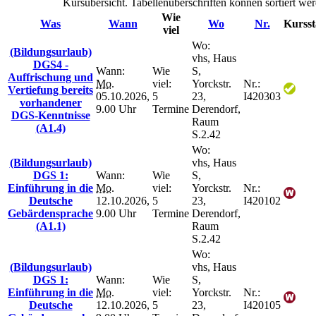
Kursübersicht. Tabellenüberschriften können sortiert we
Wie
Was
Wann
Wo
Nr.
Kursst
viel
Wo:
(Bildungsurlaub)
vhs, Haus
DGS4 -
Wann:
Wie
S,
Auffrischung und
Mo.
viel:
Yorckstr.
Nr.:
Vertiefung bereits
05.10.2026,
5
23,
I420303
vorhandener
9.00 Uhr
Termine
Derendorf,
DGS-Kenntnisse
Raum
(A1.4)
S.2.42
Wo:
(Bildungsurlaub)
vhs, Haus
DGS 1:
Wann:
Wie
S,
Einführung in die
Mo.
viel:
Yorckstr.
Nr.:
Deutsche
12.10.2026,
5
23,
I420102
Gebärdensprache
9.00 Uhr
Termine
Derendorf,
(A1.1)
Raum
S.2.42
Wo:
(Bildungsurlaub)
vhs, Haus
DGS 1:
Wann:
Wie
S,
Einführung in die
Mo.
viel:
Yorckstr.
Nr.:
Deutsche
12.10.2026,
5
23,
I420105