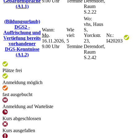
Gebärdensprache
9.00 Uhr
Termine
Derendorf,
(A1.1)
Raum
S.2.22
Wo:
(Bildungsurlaub)
vhs, Haus
DGS2 -
Wann:
Wie
S,
Auffrischung und
Mo.
viel:
Yorckstr.
Nr.:
Vertiefung bereits
16.11.2026,
5
23,
I420203
vorhandener
9.00 Uhr
Termine
Derendorf,
DGS-Kenntnisse
Raum
(A1.2)
S.2.42
Plätze frei
Anmeldung möglich
fast ausgebucht
Anmeldung auf Warteliste
Kurs abgeschlossen
Kurs ausgefallen