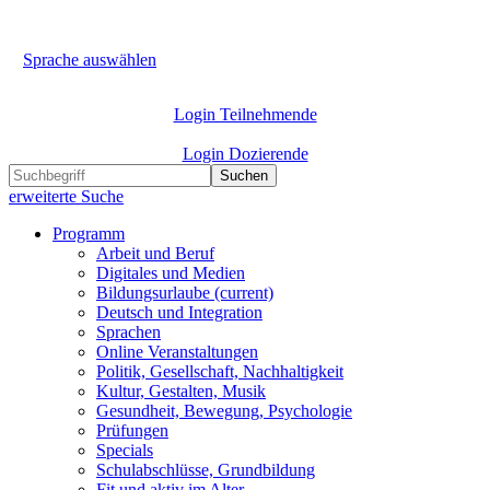
Sprache auswählen
Login Teilnehmende
Login Dozierende
Suchen
erweiterte Suche
Programm
Arbeit und Beruf
Digitales und Medien
Bildungsurlaube
(current)
Deutsch und Integration
Sprachen
Online Veranstaltungen
Politik, Gesellschaft, Nachhaltigkeit
Kultur, Gestalten, Musik
Gesundheit, Bewegung, Psychologie
Prüfungen
Specials
Schulabschlüsse, Grundbildung
Fit und aktiv im Alter