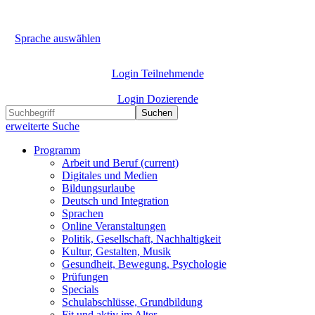
Sprache auswählen
Login Teilnehmende
Login Dozierende
Suchen
erweiterte Suche
Programm
Arbeit und Beruf
(current)
Digitales und Medien
Bildungsurlaube
Deutsch und Integration
Sprachen
Online Veranstaltungen
Politik, Gesellschaft, Nachhaltigkeit
Kultur, Gestalten, Musik
Gesundheit, Bewegung, Psychologie
Prüfungen
Specials
Schulabschlüsse, Grundbildung
Fit und aktiv im Alter