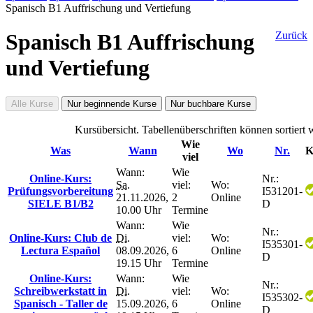
Spanisch B1 Auffrischung und Vertiefung
Spanisch B1 Auffrischung
Zurück
und Vertiefung
Alle Kurse
Nur beginnende Kurse
Nur buchbare Kurse
Kursübersicht. Tabellenüberschriften können sortiert 
Wie
Was
Wann
Wo
Nr.
K
viel
Wann:
Wie
Online-Kurs:
Nr.:
Sa.
viel:
Wo:
Prüfungsvorbereitung
I531201-
21.11.2026,
2
Online
SIELE B1/B2
D
10.00 Uhr
Termine
Wann:
Wie
Nr.:
Online-Kurs: Club de
Di.
viel:
Wo:
I535301-
Lectura Español
08.09.2026,
6
Online
D
19.15 Uhr
Termine
Online-Kurs:
Wann:
Wie
Nr.:
Schreibwerkstatt in
Di.
viel:
Wo:
I535302-
Spanisch - Taller de
15.09.2026,
6
Online
D