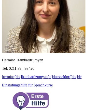
Hermine Hambardzumyan
Tel. 0211 89 - 93420
hermine[dot]hambardzumyan[at]duesseldorf[dot]de
Einstufungshilfe für Sprachkurse