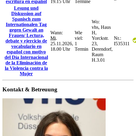
escritura en español
19.15 Uhr
Termine
Lesung und
Diskussion auf
Spanisch zum
Wo:
Internationalen Tag
vhs, Haus
gegen Gewalt an
Wann:
Wie
H,
Frauen/ Lectura,
Mi.
viel:
Yorckstr.
Nr.:
debate y ejercicio de
25.11.2026,
1
23,
I535311
vocabulario en
18.00 Uhr
Termin
Derendorf,
español con motivo
Raum
del Día Internacional
H.3.01
de la Eliminación de
la Violencia contra la
Mujer
Kontakt & Betreuung