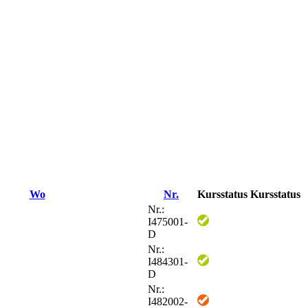
Wo
Nr.
Kursstatus
Kursstatus
Nr.:
I475001-
D
Nr.:
I484301-
D
Nr.:
I482002-