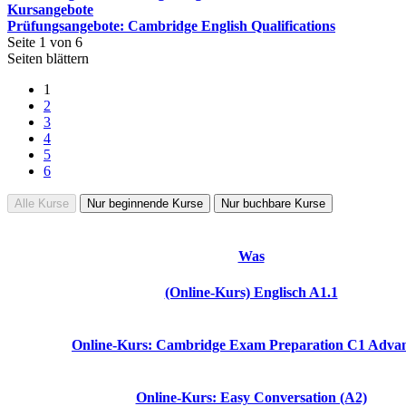
Kursangebote
Prüfungsangebote: Cambridge English Qualifications
Seite 1 von 6
Seiten blättern
1
2
3
4
5
6
Alle Kurse
Nur beginnende Kurse
Nur buchbare Kurse
Was
(Online-Kurs) Englisch A1.1
Online-Kurs: Cambridge Exam Preparation C1 Adva
Online-Kurs: Easy Conversation (A2)