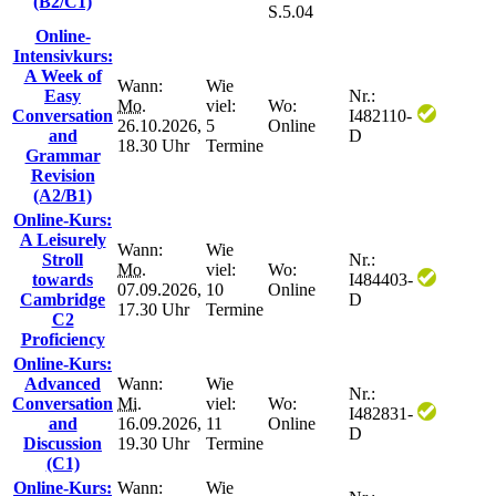
(B2/C1)
S.5.04
Online-
Intensivkurs:
A Week of
Wann:
Wie
Easy
Nr.:
Mo.
viel:
Wo:
Conversation
I482110-
26.10.2026,
5
Online
and
D
18.30 Uhr
Termine
Grammar
Revision
(A2/B1)
Online-Kurs:
A Leisurely
Wann:
Wie
Stroll
Nr.:
Mo.
viel:
Wo:
towards
I484403-
07.09.2026,
10
Online
Cambridge
D
17.30 Uhr
Termine
C2
Proficiency
Online-Kurs:
Advanced
Wann:
Wie
Nr.:
Conversation
Mi.
viel:
Wo:
I482831-
and
16.09.2026,
11
Online
D
Discussion
19.30 Uhr
Termine
(C1)
Online-Kurs:
Wann:
Wie