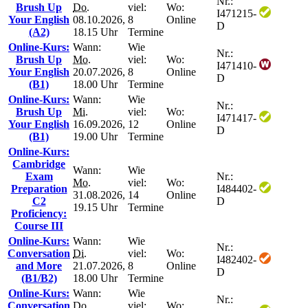
Nr.:
Brush Up
Do.
viel:
Wo:
I471215-
Your English
08.10.2026,
8
Online
D
(A2)
18.15 Uhr
Termine
Online-Kurs:
Wann:
Wie
Nr.:
Brush Up
Mo.
viel:
Wo:
I471410-
Your English
20.07.2026,
8
Online
D
(B1)
18.00 Uhr
Termine
Online-Kurs:
Wann:
Wie
Nr.:
Brush Up
Mi.
viel:
Wo:
I471417-
Your English
16.09.2026,
12
Online
D
(B1)
19.00 Uhr
Termine
Online-Kurs:
Cambridge
Wann:
Wie
Exam
Nr.:
Mo.
viel:
Wo:
Preparation
I484402-
31.08.2026,
14
Online
C2
D
19.15 Uhr
Termine
Proficiency:
Course III
Online-Kurs:
Wann:
Wie
Nr.:
Conversation
Di.
viel:
Wo:
I482402-
and More
21.07.2026,
8
Online
D
(B1/B2)
18.00 Uhr
Termine
Online-Kurs:
Wann:
Wie
Nr.:
Conversation
Do.
viel:
Wo: