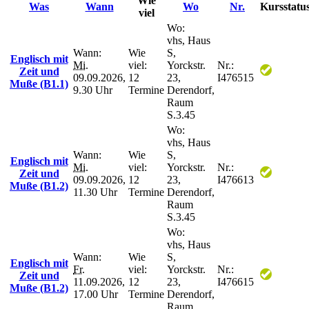
Wie
Was
Wann
Wo
Nr.
Kursstatu
viel
Wo:
vhs, Haus
Wann:
Wie
S,
Englisch mit
Mi.
viel:
Yorckstr.
Nr.:
Zeit und
09.09.2026,
12
23,
I476515
Muße (B1.1)
9.30 Uhr
Termine
Derendorf,
Raum
S.3.45
Wo:
vhs, Haus
Wann:
Wie
S,
Englisch mit
Mi.
viel:
Yorckstr.
Nr.:
Zeit und
09.09.2026,
12
23,
I476613
Muße (B1.2)
11.30 Uhr
Termine
Derendorf,
Raum
S.3.45
Wo:
vhs, Haus
Wann:
Wie
S,
Englisch mit
Fr.
viel:
Yorckstr.
Nr.:
Zeit und
11.09.2026,
12
23,
I476615
Muße (B1.2)
17.00 Uhr
Termine
Derendorf,
Raum