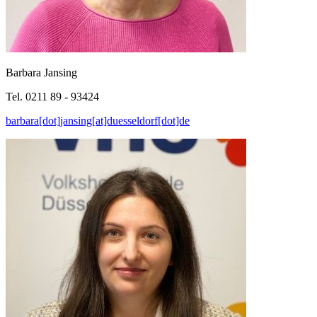
Barbara Jansing
Tel. 0211 89 - 93424
barbara[dot]jansing[at]duesseldorf[dot]de