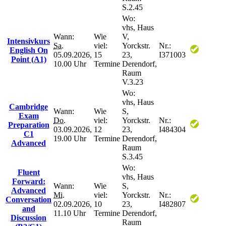
S.2.45
Wo:
vhs, Haus
Wann:
Wie
V,
Intensivkurs
Sa.
viel:
Yorckstr.
Nr.:
English On
05.09.2026,
15
23,
I371003
Point (A1)
10.00 Uhr
Termine
Derendorf,
Raum
V.3.23
Wo:
vhs, Haus
Cambridge
Wann:
Wie
S,
Exam
Do.
viel:
Yorckstr.
Nr.:
Preparation
03.09.2026,
12
23,
I484304
C1
19.00 Uhr
Termine
Derendorf,
Advanced
Raum
S.3.45
Wo:
Fluent
vhs, Haus
Forward:
Wann:
Wie
S,
Advanced
Mi.
viel:
Yorckstr.
Nr.:
Conversation
02.09.2026,
10
23,
I482807
and
11.10 Uhr
Termine
Derendorf,
Discussion
Raum