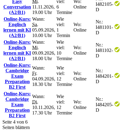
Easy
Mi.
viel:
Wo:
I482105-
Conversation
11.11.2026,
6
Online
D
(A2/B1)
19.00 Uhr
Termine
Online-Kurs:
Wann:
Wie
Nr.:
Englisch
Sa.
viel:
Wo:
I481101-
lernen mit KI
05.09.2026,
1
Online
D
(A2/B1)
10.00 Uhr
Termin
Online-Kurs:
Wann:
Wie
Nr.:
Englisch
Mi.
viel:
Wo:
I481102-
lernen mit KI
09.09.2026,
10
Online
D
(A2/B1)
18.00 Uhr
Termine
Online-Kurs:
Wann:
Wie
Cambridge
Nr.:
Fr.
viel:
Wo:
Exam
I484201-
04.09.2026,
12
Online
Preparation
D
18.30 Uhr
Termine
B2 First
Online-Kurs:
Wann:
Wie
Cambridge
Nr.:
Di.
viel:
Wo:
Exam
I484205-
10.11.2026,
12
Online
Preparation
D
17.30 Uhr
Termine
B2 First
Seite 4 von 6
Seiten blättern