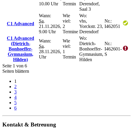
10.00 Uhr
Termin
Derendorf,
Saal 3
Wann:
Wie
Wo:
Sa.
viel:
vhs,
Nr.:
C1 Advanced
21.11.2026,
2
Yorckstr. 23,
I462051
9.00 Uhr
Termine
Derendorf
C1 Advanced
Wo:
Wann:
Wie
(Dietrich-
Dietrich-
Nr.:
Sa.
viel:
Bonhoeffer-
Bonhoeffer-
I462601-
28.11.2026,
1
Gymnasium,
Gymnasium,
S
Uhr
Termin
Hilden)
Hilden
Seite 1 von 6
Seiten blättern
1
2
3
4
5
6
Kontakt & Betreuung