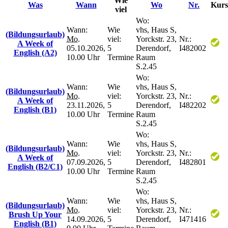
Wie
Was
Wann
Wo
Nr.
Kurs
viel
Wo:
Wann:
Wie
vhs, Haus S,
(Bildungsurlaub)
Mo.
viel:
Yorckstr. 23,
Nr.:
A Week of
05.10.2026,
5
Derendorf,
I482002
English (A2)
10.00 Uhr
Termine
Raum
S.2.45
Wo:
Wann:
Wie
vhs, Haus S,
(Bildungsurlaub)
Mo.
viel:
Yorckstr. 23,
Nr.:
A Week of
23.11.2026,
5
Derendorf,
I482202
English (B1)
10.00 Uhr
Termine
Raum
S.2.45
Wo:
Wann:
Wie
vhs, Haus S,
(Bildungsurlaub)
Mo.
viel:
Yorckstr. 23,
Nr.:
A Week of
07.09.2026,
5
Derendorf,
I482801
English (B2/C1)
10.00 Uhr
Termine
Raum
S.2.45
Wo:
Wann:
Wie
vhs, Haus S,
(Bildungsurlaub)
Mo.
viel:
Yorckstr. 23,
Nr.:
Brush Up Your
14.09.2026,
5
Derendorf,
I471416
English (B1)