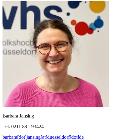
Barbara Jansing
Tel. 0211 89 - 93424
barbara[dot]jansing[at]duesseldorf[dot]de