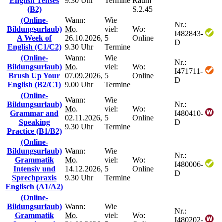
English Tenses
9.30 Uhr
Termine
Raum
(B2)
S.2.45
(Online-
Wann:
Wie
Nr.:
Bildungsurlaub)
Mo.
viel:
Wo:
I482843-
A Week of
26.10.2026,
5
Online
D
English (C1/C2)
9.30 Uhr
Termine
(Online-
Wann:
Wie
Nr.:
Bildungsurlaub)
Mo.
viel:
Wo:
I471711-
Brush Up Your
07.09.2026,
5
Online
D
English (B2/C1)
9.00 Uhr
Termine
(Online-
Wann:
Wie
Bildungsurlaub)
Nr.:
Mo.
viel:
Wo:
Grammar and
I480410-
02.11.2026,
5
Online
Speaking
D
9.30 Uhr
Termine
Practice (B1/B2)
(Online-
Bildungsurlaub)
Wann:
Wie
Nr.:
Grammatik
Mo.
viel:
Wo:
I480006-
Intensiv und
14.12.2026,
5
Online
D
Sprechpraxis
9.30 Uhr
Termine
Englisch (A1/A2)
(Online-
Bildungsurlaub)
Wann:
Wie
Nr.:
Grammatik
Mo.
viel:
Wo:
I480202-