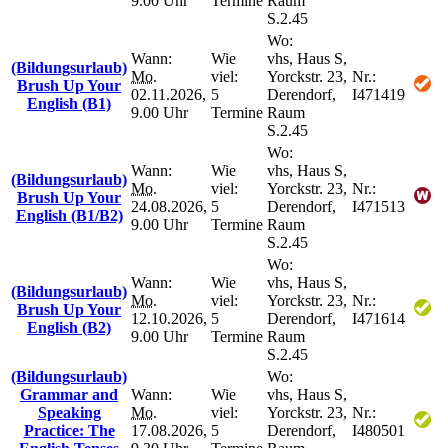
9.00 Uhr
Termine
Raum
S.2.45
Wo:
Wann:
Wie
vhs, Haus S,
(Bildungsurlaub)
Mo.
viel:
Yorckstr. 23,
Nr.:
Brush Up Your
02.11.2026,
5
Derendorf,
I471419
English (B1)
9.00 Uhr
Termine
Raum
S.2.45
Wo:
Wann:
Wie
vhs, Haus S,
(Bildungsurlaub)
Mo.
viel:
Yorckstr. 23,
Nr.:
Brush Up Your
24.08.2026,
5
Derendorf,
I471513
English (B1/B2)
9.00 Uhr
Termine
Raum
S.2.45
Wo:
Wann:
Wie
vhs, Haus S,
(Bildungsurlaub)
Mo.
viel:
Yorckstr. 23,
Nr.:
Brush Up Your
12.10.2026,
5
Derendorf,
I471614
English (B2)
9.00 Uhr
Termine
Raum
S.2.45
(Bildungsurlaub)
Wo:
Grammar and
Wann:
Wie
vhs, Haus S,
Speaking
Mo.
viel:
Yorckstr. 23,
Nr.:
Practice: The
17.08.2026,
5
Derendorf,
I480501