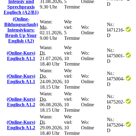
Intensiv und
31.08.2026,
5
Online
D
Sprechpraxis
9.30 Uhr
Termine
Englisch (A2/B1)
(Online-
Wann:
Wie
Bildungsurlaub)
Nr.:
Mo.
viel:
Wo:
Intensivkurs:
I471216-
02.11.2026,
5
Online
Brush Up Your
D
9.00 Uhr
Termine
English (A2)
Wann:
Wie
Nr.:
(Online-Kurs)
Di.
viel:
Wo:
I475001-
Englisch A1.1
21.07.2026,
10
Online
D
18.40 Uhr
Termine
Wann:
Wie
Nr.:
(Online-Kurs)
Do.
viel:
Wo:
I475004-
Englisch A1.1
24.09.2026,
10
Online
D
18.15 Uhr
Termine
Wann:
Wie
Nr.:
(Online-Kurs)
Do.
viel:
Wo:
I475202-
Englisch A1.2
06.08.2026,
10
Online
D
18.15 Uhr
Termine
Wann:
Wie
Nr.:
(Online-Kurs)
Di.
viel:
Wo:
I475204-
Englisch A1.2
29.09.2026,
10
Online
D
18.40 Uhr
Termine