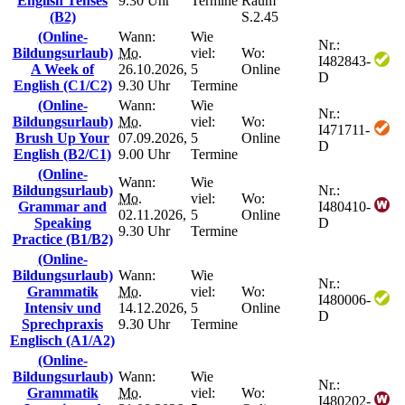
English Tenses
9.30 Uhr
Termine
Raum
(B2)
S.2.45
(Online-
Wann:
Wie
Nr.:
Bildungsurlaub)
Mo.
viel:
Wo:
I482843-
A Week of
26.10.2026,
5
Online
D
English (C1/C2)
9.30 Uhr
Termine
(Online-
Wann:
Wie
Nr.:
Bildungsurlaub)
Mo.
viel:
Wo:
I471711-
Brush Up Your
07.09.2026,
5
Online
D
English (B2/C1)
9.00 Uhr
Termine
(Online-
Wann:
Wie
Bildungsurlaub)
Nr.:
Mo.
viel:
Wo:
Grammar and
I480410-
02.11.2026,
5
Online
Speaking
D
9.30 Uhr
Termine
Practice (B1/B2)
(Online-
Bildungsurlaub)
Wann:
Wie
Nr.:
Grammatik
Mo.
viel:
Wo:
I480006-
Intensiv und
14.12.2026,
5
Online
D
Sprechpraxis
9.30 Uhr
Termine
Englisch (A1/A2)
(Online-
Bildungsurlaub)
Wann:
Wie
Nr.:
Grammatik
Mo.
viel:
Wo:
I480202-