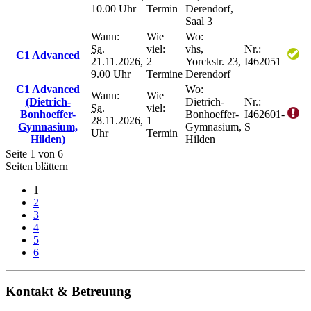
10.00 Uhr
Termin
Derendorf,
Saal 3
Wann:
Wie
Wo:
Sa.
viel:
vhs,
Nr.:
C1 Advanced
21.11.2026,
2
Yorckstr. 23,
I462051
9.00 Uhr
Termine
Derendorf
C1 Advanced
Wo:
Wann:
Wie
(Dietrich-
Dietrich-
Nr.:
Sa.
viel:
Bonhoeffer-
Bonhoeffer-
I462601-
28.11.2026,
1
Gymnasium,
Gymnasium,
S
Uhr
Termin
Hilden)
Hilden
Seite 1 von 6
Seiten blättern
1
2
3
4
5
6
Kontakt & Betreuung