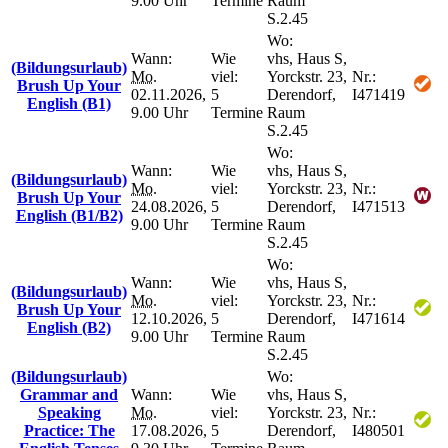
9.00 Uhr
Termine
Raum
S.2.45
Wo:
Wann:
Wie
vhs, Haus S,
(Bildungsurlaub)
Mo.
viel:
Yorckstr. 23,
Nr.:
Brush Up Your
02.11.2026,
5
Derendorf,
I471419
English (B1)
9.00 Uhr
Termine
Raum
S.2.45
Wo:
Wann:
Wie
vhs, Haus S,
(Bildungsurlaub)
Mo.
viel:
Yorckstr. 23,
Nr.:
Brush Up Your
24.08.2026,
5
Derendorf,
I471513
English (B1/B2)
9.00 Uhr
Termine
Raum
S.2.45
Wo:
Wann:
Wie
vhs, Haus S,
(Bildungsurlaub)
Mo.
viel:
Yorckstr. 23,
Nr.:
Brush Up Your
12.10.2026,
5
Derendorf,
I471614
English (B2)
9.00 Uhr
Termine
Raum
S.2.45
(Bildungsurlaub)
Wo:
Grammar and
Wann:
Wie
vhs, Haus S,
Speaking
Mo.
viel:
Yorckstr. 23,
Nr.:
Practice: The
17.08.2026,
5
Derendorf,
I480501