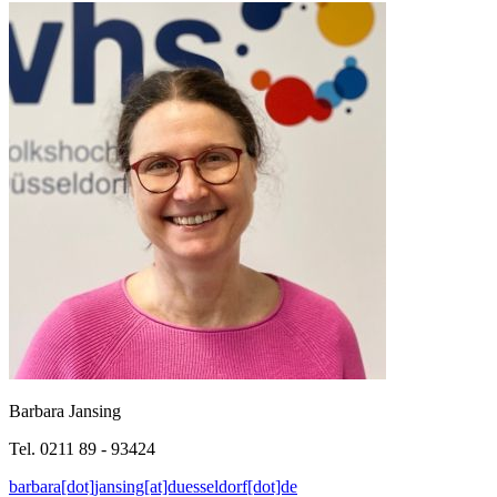
Barbara Jansing
Tel. 0211 89 - 93424
barbara[dot]jansing[at]duesseldorf[dot]de