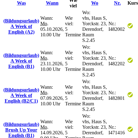
Wie
Was
Wann
Wo
Nr.
Kurs
viel
Wo:
Wann:
Wie
vhs, Haus S,
(Bildungsurlaub)
Mo.
viel:
Yorckstr. 23,
Nr.:
A Week of
05.10.2026,
5
Derendorf,
I482002
English (A2)
10.00 Uhr
Termine
Raum
S.2.45
Wo:
Wann:
Wie
vhs, Haus S,
(Bildungsurlaub)
Mo.
viel:
Yorckstr. 23,
Nr.:
A Week of
23.11.2026,
5
Derendorf,
I482202
English (B1)
10.00 Uhr
Termine
Raum
S.2.45
Wo:
Wann:
Wie
vhs, Haus S,
(Bildungsurlaub)
Mo.
viel:
Yorckstr. 23,
Nr.:
A Week of
07.09.2026,
5
Derendorf,
I482801
English (B2/C1)
10.00 Uhr
Termine
Raum
S.2.45
Wo:
Wann:
Wie
vhs, Haus S,
(Bildungsurlaub)
Mo.
viel:
Yorckstr. 23,
Nr.:
Brush Up Your
14.09.2026,
5
Derendorf,
I471416
English (B1)