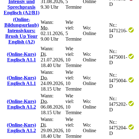
Intensiv und
31.08.2026,
5
Online
D
Sprechpraxis
9.30 Uhr
Termine
Englisch (A2/B1)
(Online-
Wann:
Wie
Bildungsurlaub)
Nr.:
Mo.
viel:
Wo:
Intensivkurs:
I471216-
02.11.2026,
5
Online
Brush Up Your
D
9.00 Uhr
Termine
English (A2)
Wann:
Wie
Nr.:
(Online-Kurs)
Di.
viel:
Wo:
I475001-
Englisch A1.1
21.07.2026,
10
Online
D
18.40 Uhr
Termine
Wann:
Wie
Nr.:
(Online-Kurs)
Do.
viel:
Wo:
I475004-
Englisch A1.1
24.09.2026,
10
Online
D
18.15 Uhr
Termine
Wann:
Wie
Nr.:
(Online-Kurs)
Do.
viel:
Wo:
I475202-
Englisch A1.2
06.08.2026,
10
Online
D
18.15 Uhr
Termine
Wann:
Wie
Nr.:
(Online-Kurs)
Di.
viel:
Wo:
I475204-
Englisch A1.2
29.09.2026,
10
Online
D
18.40 Uhr
Termine