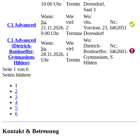
10.00 Uhr
Termin
Derendorf,
Saal 3
Wann:
Wie
Wo:
Sa.
viel:
vhs,
Nr.:
C1 Advanced
21.11.2026,
2
Yorckstr. 23,
I462051
9.00 Uhr
Termine
Derendorf
C1 Advanced
Wo:
Wann:
Wie
(Dietrich-
Dietrich-
Nr.:
Sa.
viel:
Bonhoeffer-
Bonhoeffer-
I462601-
28.11.2026,
1
Gymnasium,
Gymnasium,
S
Uhr
Termin
Hilden)
Hilden
Seite 1 von 6
Seiten blättern
1
2
3
4
5
6
Kontakt & Betreuung