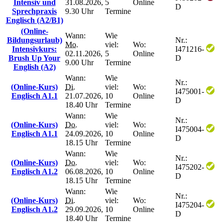
Intensiv und
31.08.2026,
5
Online
D
Sprechpraxis
9.30 Uhr
Termine
Englisch (A2/B1)
(Online-
Wann:
Wie
Bildungsurlaub)
Nr.:
Mo.
viel:
Wo:
Intensivkurs:
I471216-
02.11.2026,
5
Online
Brush Up Your
D
9.00 Uhr
Termine
English (A2)
Wann:
Wie
Nr.:
(Online-Kurs)
Di.
viel:
Wo:
I475001-
Englisch A1.1
21.07.2026,
10
Online
D
18.40 Uhr
Termine
Wann:
Wie
Nr.:
(Online-Kurs)
Do.
viel:
Wo:
I475004-
Englisch A1.1
24.09.2026,
10
Online
D
18.15 Uhr
Termine
Wann:
Wie
Nr.:
(Online-Kurs)
Do.
viel:
Wo:
I475202-
Englisch A1.2
06.08.2026,
10
Online
D
18.15 Uhr
Termine
Wann:
Wie
Nr.:
(Online-Kurs)
Di.
viel:
Wo:
I475204-
Englisch A1.2
29.09.2026,
10
Online
D
18.40 Uhr
Termine