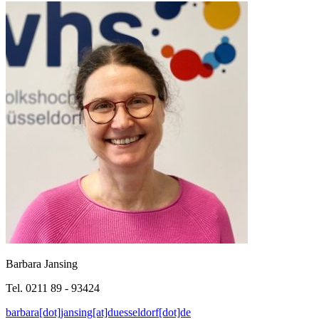
Barbara Jansing
Tel. 0211 89 - 93424
barbara[dot]jansing[at]duesseldorf[dot]de