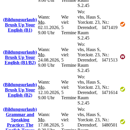
9.00 Uhr
Termine
Raum
S.2.45
Wo:
Wann:
Wie
vhs, Haus S,
(Bildungsurlaub)
Mo.
viel:
Yorckstr. 23,
Nr.:
Brush Up Your
02.11.2026,
5
Derendorf,
I471419
English (B1)
9.00 Uhr
Termine
Raum
S.2.45
Wo:
Wann:
Wie
vhs, Haus S,
(Bildungsurlaub)
Mo.
viel:
Yorckstr. 23,
Nr.:
Brush Up Your
24.08.2026,
5
Derendorf,
I471513
English (B1/B2)
9.00 Uhr
Termine
Raum
S.2.45
Wo:
Wann:
Wie
vhs, Haus S,
(Bildungsurlaub)
Mo.
viel:
Yorckstr. 23,
Nr.:
Brush Up Your
12.10.2026,
5
Derendorf,
I471614
English (B2)
9.00 Uhr
Termine
Raum
S.2.45
(Bildungsurlaub)
Wo:
Grammar and
Wann:
Wie
vhs, Haus S,
Speaking
Mo.
viel:
Yorckstr. 23,
Nr.:
Practice: The
17.08.2026,
5
Derendorf,
I480501