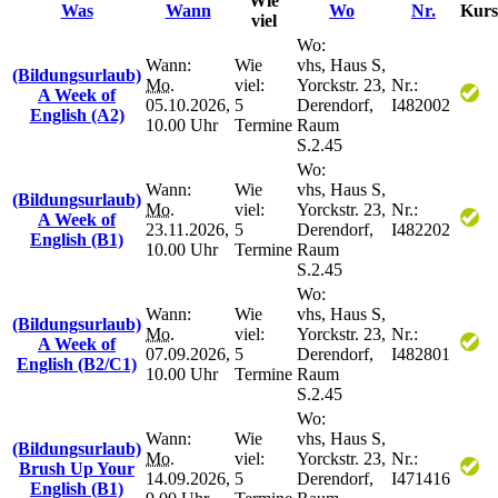
Wie
Was
Wann
Wo
Nr.
Kurs
viel
Wo:
Wann:
Wie
vhs, Haus S,
(Bildungsurlaub)
Mo.
viel:
Yorckstr. 23,
Nr.:
A Week of
05.10.2026,
5
Derendorf,
I482002
English (A2)
10.00 Uhr
Termine
Raum
S.2.45
Wo:
Wann:
Wie
vhs, Haus S,
(Bildungsurlaub)
Mo.
viel:
Yorckstr. 23,
Nr.:
A Week of
23.11.2026,
5
Derendorf,
I482202
English (B1)
10.00 Uhr
Termine
Raum
S.2.45
Wo:
Wann:
Wie
vhs, Haus S,
(Bildungsurlaub)
Mo.
viel:
Yorckstr. 23,
Nr.:
A Week of
07.09.2026,
5
Derendorf,
I482801
English (B2/C1)
10.00 Uhr
Termine
Raum
S.2.45
Wo:
Wann:
Wie
vhs, Haus S,
(Bildungsurlaub)
Mo.
viel:
Yorckstr. 23,
Nr.:
Brush Up Your
14.09.2026,
5
Derendorf,
I471416
English (B1)