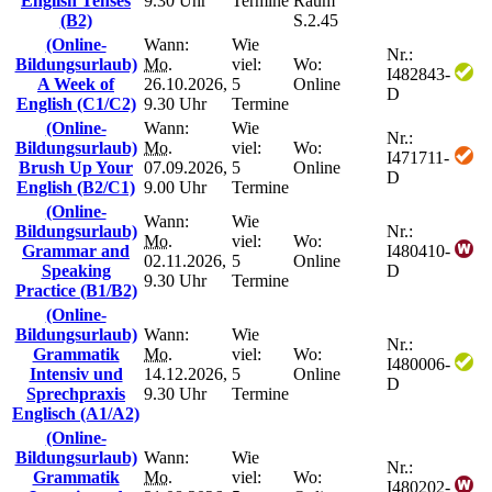
English Tenses
9.30 Uhr
Termine
Raum
(B2)
S.2.45
(Online-
Wann:
Wie
Nr.:
Bildungsurlaub)
Mo.
viel:
Wo:
I482843-
A Week of
26.10.2026,
5
Online
D
English (C1/C2)
9.30 Uhr
Termine
(Online-
Wann:
Wie
Nr.:
Bildungsurlaub)
Mo.
viel:
Wo:
I471711-
Brush Up Your
07.09.2026,
5
Online
D
English (B2/C1)
9.00 Uhr
Termine
(Online-
Wann:
Wie
Bildungsurlaub)
Nr.:
Mo.
viel:
Wo:
Grammar and
I480410-
02.11.2026,
5
Online
Speaking
D
9.30 Uhr
Termine
Practice (B1/B2)
(Online-
Bildungsurlaub)
Wann:
Wie
Nr.:
Grammatik
Mo.
viel:
Wo:
I480006-
Intensiv und
14.12.2026,
5
Online
D
Sprechpraxis
9.30 Uhr
Termine
Englisch (A1/A2)
(Online-
Bildungsurlaub)
Wann:
Wie
Nr.:
Grammatik
Mo.
viel:
Wo:
I480202-