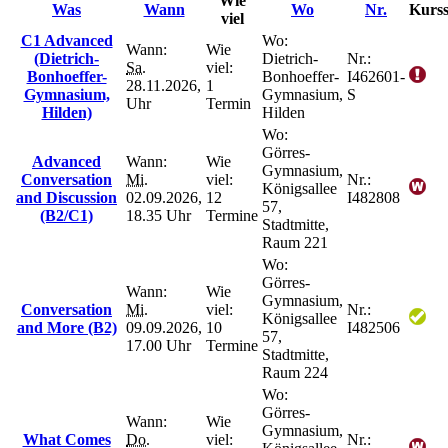
Wie
Was
Wann
Wo
Nr.
Kurss
viel
C1 Advanced
Wo:
Wann:
Wie
(Dietrich-
Dietrich-
Nr.:
Sa.
viel:
Bonhoeffer-
Bonhoeffer-
I462601-
28.11.2026,
1
Gymnasium,
Gymnasium,
S
Uhr
Termin
Hilden)
Hilden
Wo:
Görres-
Advanced
Wann:
Wie
Gymnasium,
Conversation
Mi.
viel:
Nr.:
Königsallee
and Discussion
02.09.2026,
12
I482808
57,
(B2/C1)
18.35 Uhr
Termine
Stadtmitte,
Raum 221
Wo:
Görres-
Wann:
Wie
Gymnasium,
Conversation
Mi.
viel:
Nr.:
Königsallee
and More (B2)
09.09.2026,
10
I482506
57,
17.00 Uhr
Termine
Stadtmitte,
Raum 224
Wo:
Görres-
Wann:
Wie
Gymnasium,
What Comes
Do.
viel:
Nr.: