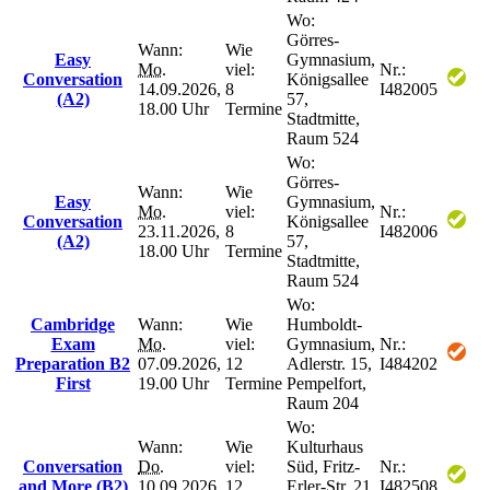
Wo:
Görres-
Wann:
Wie
Easy
Gymnasium,
Mo.
viel:
Nr.:
Conversation
Königsallee
14.09.2026,
8
I482005
(A2)
57,
18.00 Uhr
Termine
Stadtmitte,
Raum 524
Wo:
Görres-
Wann:
Wie
Easy
Gymnasium,
Mo.
viel:
Nr.:
Conversation
Königsallee
23.11.2026,
8
I482006
(A2)
57,
18.00 Uhr
Termine
Stadtmitte,
Raum 524
Wo:
Cambridge
Wann:
Wie
Humboldt-
Exam
Mo.
viel:
Gymnasium,
Nr.:
Preparation B2
07.09.2026,
12
Adlerstr. 15,
I484202
First
19.00 Uhr
Termine
Pempelfort,
Raum 204
Wo:
Wann:
Wie
Kulturhaus
Conversation
Do.
viel:
Süd, Fritz-
Nr.:
and More (B2)
10.09.2026,
12
Erler-Str. 21,
I482508