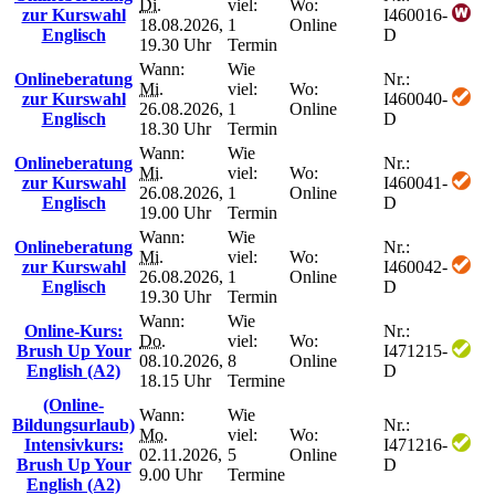
Di.
viel:
Wo:
zur Kurswahl
I460016-
18.08.2026,
1
Online
Englisch
D
19.30 Uhr
Termin
Wann:
Wie
Onlineberatung
Nr.:
Mi.
viel:
Wo:
zur Kurswahl
I460040-
26.08.2026,
1
Online
Englisch
D
18.30 Uhr
Termin
Wann:
Wie
Onlineberatung
Nr.:
Mi.
viel:
Wo:
zur Kurswahl
I460041-
26.08.2026,
1
Online
Englisch
D
19.00 Uhr
Termin
Wann:
Wie
Onlineberatung
Nr.:
Mi.
viel:
Wo:
zur Kurswahl
I460042-
26.08.2026,
1
Online
Englisch
D
19.30 Uhr
Termin
Wann:
Wie
Online-Kurs:
Nr.:
Do.
viel:
Wo:
Brush Up Your
I471215-
08.10.2026,
8
Online
English (A2)
D
18.15 Uhr
Termine
(Online-
Wann:
Wie
Bildungsurlaub)
Nr.:
Mo.
viel:
Wo:
Intensivkurs:
I471216-
02.11.2026,
5
Online
Brush Up Your
D
9.00 Uhr
Termine
English (A2)