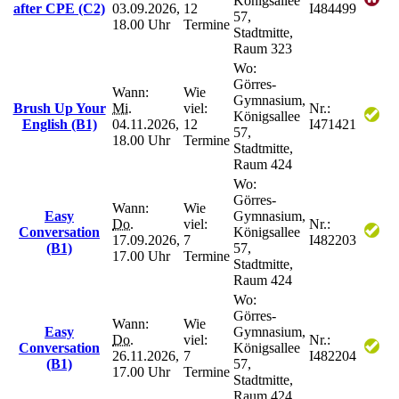
Königsallee
after CPE (C2)
03.09.2026,
12
I484499
57,
18.00 Uhr
Termine
Stadtmitte,
Raum 323
Wo:
Görres-
Wann:
Wie
Gymnasium,
Brush Up Your
Mi.
viel:
Nr.:
Königsallee
English (B1)
04.11.2026,
12
I471421
57,
18.00 Uhr
Termine
Stadtmitte,
Raum 424
Wo:
Görres-
Wann:
Wie
Easy
Gymnasium,
Do.
viel:
Nr.:
Conversation
Königsallee
17.09.2026,
7
I482203
(B1)
57,
17.00 Uhr
Termine
Stadtmitte,
Raum 424
Wo:
Görres-
Wann:
Wie
Easy
Gymnasium,
Do.
viel:
Nr.:
Conversation
Königsallee
26.11.2026,
7
I482204
(B1)
57,
17.00 Uhr
Termine
Stadtmitte,
Raum 424