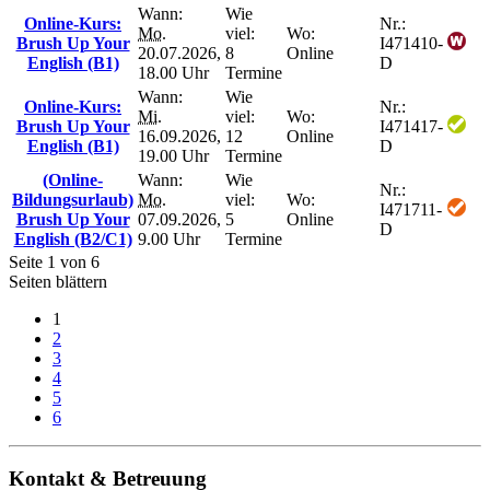
Wann:
Wie
Online-Kurs:
Nr.:
Mo.
viel:
Wo:
Brush Up Your
I471410-
20.07.2026,
8
Online
English (B1)
D
18.00 Uhr
Termine
Wann:
Wie
Online-Kurs:
Nr.:
Mi.
viel:
Wo:
Brush Up Your
I471417-
16.09.2026,
12
Online
English (B1)
D
19.00 Uhr
Termine
(Online-
Wann:
Wie
Nr.:
Bildungsurlaub)
Mo.
viel:
Wo:
I471711-
Brush Up Your
07.09.2026,
5
Online
D
English (B2/C1)
9.00 Uhr
Termine
Seite 1 von 6
Seiten blättern
1
2
3
4
5
6
Kontakt & Betreuung