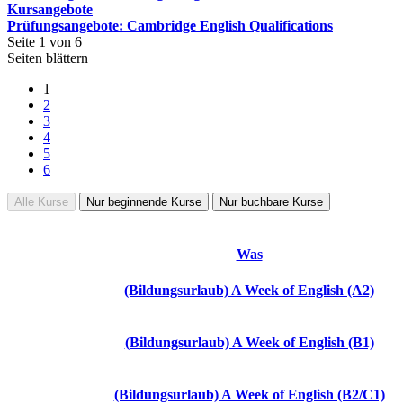
Kursangebote
Prüfungsangebote: Cambridge English Qualifications
Seite 1 von 6
Seiten blättern
1
2
3
4
5
6
Alle Kurse
Nur beginnende Kurse
Nur buchbare Kurse
Was
(Bildungsurlaub) A Week of English (A2)
(Bildungsurlaub) A Week of English (B1)
(Bildungsurlaub) A Week of English (B2/C1)