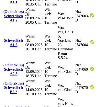
A1.1
D
18.35 Uhr
Termine
Wann:
Wie
(Onlinekurs)
Nr.:
Di.
viel:
Wo:
Schwedisch
I547003-
08.09.2026,
10
vhs-Cloud
A1.2
D
20.05 Uhr
Termine
Wo:
vhs, Haus
Wann:
Wie
S,
Schwedisch
Di.
viel:
Yorckstr.
Nr.:
A1.3
08.09.2026,
10
23,
I547004
20.10 Uhr
Termine
Derendorf,
Raum
S.5.24
Wann:
Wie
(Onlinekurs)
Nr.:
Di.
viel:
Wo:
Schwedisch
I547060-
15.09.2026,
10
vhs-Cloud
A2.3
D
18.35 Uhr
Termine
Wann:
Wie
(Onlinekurs)
Nr.:
Mo.
viel:
Wo:
Schwedisch
I547070-
14.09.2026,
10
vhs-Cloud
B2.2
D
20.10 Uhr
Termine
Wo:
vhs, Haus