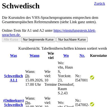
Schwedisch
Zurück
Die Kursstufen des VHS-Sprachenprogramms entsprechen dem
Gesamteuropäischen Referenzrahmen (siehe Link ganz unten).
Online-Tests für A1 und A2 unter
https://einstufungstests.klett-
sprachen.de.
Alle Kurse
Nur beginnende Kurse
Nur buchbare Kurse
Kursübersicht. Tabellenüberschriften können sortiert werd
Wie
Was
Wann
Wo
Nr.
Kursstatu
viel
Wo:
vhs, Haus
Wann:
Wie
S,
Schwedisch
Di.
viel:
Yorckstr.
Nr.:
A1.1
15.09.2026,
10
23,
I547001
17.00 Uhr
Termine
Derendorf,
Raum
S.2.43
Wann:
Wie
(Onlinekurs)
Nr.:
Do.
viel:
Wo:
Schwedisch
I547002-
10.09.2026,
10
vhs-Cloud