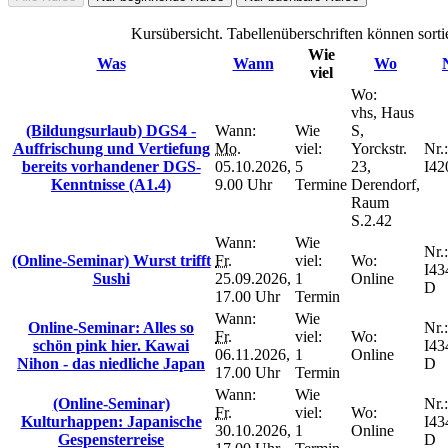
Kursübersicht. Tabellenüberschriften können sorti
Wie
Was
Wann
Wo
viel
Wo:
vhs, Haus
(Bildungsurlaub) DGS4 -
Wann:
Wie
S,
Auffrischung und Vertiefung
Mo.
viel:
Yorckstr.
Nr.:
bereits vorhandener DGS-
05.10.2026,
5
23,
I42
Kenntnisse (A1.4)
9.00 Uhr
Termine
Derendorf,
Raum
S.2.42
Wann:
Wie
Nr.:
(Online-Seminar) Wurst trifft
Fr.
viel:
Wo:
I43
Sushi
25.09.2026,
1
Online
D
17.00 Uhr
Termin
Wann:
Wie
Online-Seminar: Alles so
Nr.:
Fr.
viel:
Wo:
schön pink hier. Kawai
I43
06.11.2026,
1
Online
Nihon - das niedliche Japan
D
17.00 Uhr
Termin
Wann:
Wie
(Online-Seminar)
Nr.:
Fr.
viel:
Wo:
Kulturhappen: Japanische
I43
30.10.2026,
1
Online
Gespensterreise
D