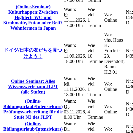
17.00 Uhr
Termin
(Online-Seminar)
Wann:
Wie
Kulturhappen:Zwischen
Nr.:
Fr.
viel:
Wo:
Hightech-WC und
I43
13.11.2026,
1
Online
Strohmatte, Futon oder Bett?
D
17.00 Uhr
Termin
Wohnformen in Japan
Wo:
vhs, Haus
Wann:
Wie
H,
ドイツ/日本の友だちを見つ
Fr.
viel:
Yorckstr.
Nr.:
11.09.2026,
10
23,
I43
けよう！
18.00 Uhr
Termine
Derendorf,
Raum
H.3.01
Wann:
Wie
Online-Seminar: Alles
Nr.:
Mi.
viel:
Wo:
Wissenswerte zum JLPT
I43
11.11.2026,
1
Online
(alle Stufen)
D
18.00 Uhr
Termin
(Online-
Wann:
Wie
Nr.:
Bildungsurlaub/Intensivkurs)
Di.
viel:
Wo:
I43
Prüfungsvorbereitung für die
03.11.2026,
4
Online
D
Stufe N3 des JLPT
8.30 Uhr
Termine
(Online-
Wann:
Wie
Nr.:
Bidlungsurlaub/Intensivkurs)
Di.
viel:
Wo:
I43