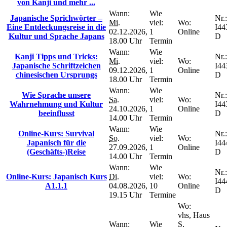
von Kanji und mehr ...
Wann:
Wie
Japanische Sprichwörter –
Nr.:
Mi.
viel:
Wo:
Eine Entdeckungsreise in die
I44
02.12.2026,
1
Online
Kultur und Sprache Japans
D
18.00 Uhr
Termin
Wann:
Wie
Kanji Tipps und Tricks:
Nr.:
Mi.
viel:
Wo:
Japanische Schriftzeichen
I44
09.12.2026,
1
Online
chinesischen Ursprungs
D
18.00 Uhr
Termin
Wann:
Wie
Wie Sprache unsere
Nr.:
Sa.
viel:
Wo:
Wahrnehmung und Kultur
I44
24.10.2026,
1
Online
beeinflusst
D
14.00 Uhr
Termin
Wann:
Wie
Online-Kurs: Survival
Nr.:
So.
viel:
Wo:
Japanisch für die
I44
27.09.2026,
1
Online
(Geschäfts-)Reise
D
14.00 Uhr
Termin
Wann:
Wie
Nr.:
Online-Kurs: Japanisch Kurs
Di.
viel:
Wo:
I44
A1.1.1
04.08.2026,
10
Online
D
19.15 Uhr
Termine
Wo:
vhs, Haus
Wann:
Wie
S,