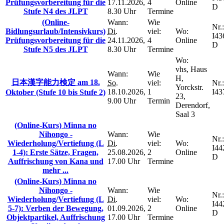
Prüfungsvorbereitung für die
17.11.2026,
4
Online
D
Stufe N4 des JLPT
8.30 Uhr
Termine
(Online-
Wann:
Wie
Nr.:
Bidlungsurlaub/Intensivkurs)
Di.
viel:
Wo:
I43
Prüfungsvorbereitung für die
24.11.2026,
4
Online
D
Stufe N5 des JLPT
8.30 Uhr
Termine
Wo:
vhs, Haus
Wann:
Wie
H,
日本漢字能力検定 am 18.
So.
viel:
Nr.:
Yorckstr.
18.10.2026,
1
I43
Oktober (Stufe 10 bis Stufe 2)
23,
9.00 Uhr
Termin
Derendorf,
Saal 3
(Online-Kurs) Minna no
Nihongo -
Wann:
Wie
Nr.:
Wiederholung/Vertiefung (L
Di.
viel:
Wo:
I44
1-4): Erste Sätze, Fragen,
25.08.2026,
2
Online
D
Auffrischung von Kana und
17.00 Uhr
Termine
mehr ...
(Online-Kurs) Minna no
Nihongo -
Wann:
Wie
Nr.:
Wiederholung/Vertiefung (L
Di.
viel:
Wo:
I44
5-7): Verben der Bewegung,
01.09.2026,
2
Online
D
Objektpartikel, Auffrischung
17.00 Uhr
Termine