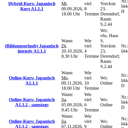
Nr.:
Hybrid-Kurs: Japanisch
Mi.
viel:
Yorckstr.
I44
Kurs A1.1.1
09.09.2026,
8
23,
H
18.00 Uhr
Termine
Derendorf,
Raum
S.2.44
Wo:
vhs, Haus
Wann:
Wie
S,
(Bildungsurlaub) Japanisch
Di.
viel:
Yorckstr.
Nr.:
intensiv A1.1.1
20.10.2026,
4
23,
I44
8.30 Uhr
Termine
Derendorf,
Raum
S.2.44
Wann:
Wie
Nr.:
Online-Kurs: Japanisch
Mo.
viel:
Wo:
I44
A1.1.1
09.11.2026,
10
Online
D
18.00 Uhr
Termine
Wann:
Wie
Nr.:
Online-Kurs: Japanisch
Sa.
viel:
Wo:
I44
A1.1.2 - samstags
05.09.2026,
6
Online
D
9.45 Uhr
Termine
Wann:
Wie
Nr.:
Online-Kurs: Japanisch
Sa.
viel:
Wo:
I44
A1.1.2 - samstags
07.11.2026,
9
Online