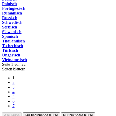
Polnisch
Portugiesisch
Rumänisch
Russisch
Schwedisch
Serbisch
Slowenisch
Spanisch
Thailändisch
Tschechisch
Türkisch
Ungarisch
Vietnamesisch
Seite 1 von 22
Seiten blättern
1
2
3
4
5
6
7
Alle Kurse
Nur beginnende Kurse
Nur buchbare Kurse