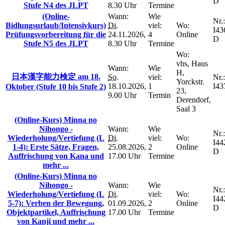
D
Stufe N4 des JLPT
8.30 Uhr
Termine
(Online-
Wann:
Wie
Nr.:
Bidlungsurlaub/Intensivkurs)
Di.
viel:
Wo:
I43
Prüfungsvorbereitung für die
24.11.2026,
4
Online
D
Stufe N5 des JLPT
8.30 Uhr
Termine
Wo:
vhs, Haus
Wann:
Wie
H,
日本漢字能力検定 am 18.
So.
viel:
Nr.:
Yorckstr.
18.10.2026,
1
I43
Oktober (Stufe 10 bis Stufe 2)
23,
9.00 Uhr
Termin
Derendorf,
Saal 3
(Online-Kurs) Minna no
Nihongo -
Wann:
Wie
Nr.:
Wiederholung/Vertiefung (L
Di.
viel:
Wo:
I44
1-4): Erste Sätze, Fragen,
25.08.2026,
2
Online
D
Auffrischung von Kana und
17.00 Uhr
Termine
mehr ...
(Online-Kurs) Minna no
Nihongo -
Wann:
Wie
Nr.:
Wiederholung/Vertiefung (L
Di.
viel:
Wo:
I44
5-7): Verben der Bewegung,
01.09.2026,
2
Online
D
Objektpartikel, Auffrischung
17.00 Uhr
Termine
von Kanji und mehr ...