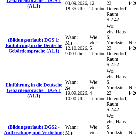
Gebärdensprache - DGS 1
03.09.2026,
12
23,
I42
(A1.1)
18.35 Uhr
Termine
Derendorf,
Raum
S.2.42
Wo:
vhs, Haus
Wann:
Wie
S,
(Bildungsurlaub) DGS 1:
Mo.
viel:
Yorckstr.
Nr.:
Einführung in die Deutsche
12.10.2026,
5
23,
I42
Gebärdensprache (A1.1)
9.00 Uhr
Termine
Derendorf,
Raum
S.2.22
Wo:
vhs, Haus
Wann:
Wie
S,
Einführung in die Deutsche
Sa.
viel:
Yorckstr.
Nr.:
Gebärdensprache - DGS 1
19.09.2026,
4
23,
I42
(A1.1)
10.00 Uhr
Termine
Derendorf,
Raum
S.2.42
Wo:
vhs, Haus
(Bildungsurlaub) DGS2 -
Wann:
Wie
S,
Auffrischung und Vertiefung
Mo.
viel:
Yorckstr.
Nr.: