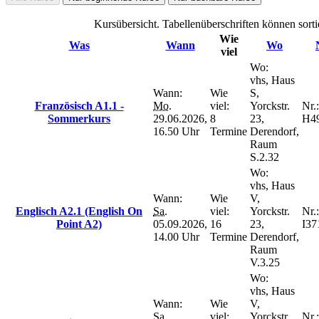
Kursübersicht. Tabellenüberschriften können sorti
Wie
Was
Wann
Wo
viel
Wo:
vhs, Haus
Wann:
Wie
S,
Französisch A1.1 -
Mo.
viel:
Yorckstr.
Nr.:
Sommerkurs
29.06.2026,
8
23,
H4
16.50 Uhr
Termine
Derendorf,
Raum
S.2.32
Wo:
vhs, Haus
Wann:
Wie
V,
Englisch A2.1 (English On
Sa.
viel:
Yorckstr.
Nr.:
Point A2)
05.09.2026,
16
23,
I37
14.00 Uhr
Termine
Derendorf,
Raum
V.3.25
Wo:
vhs, Haus
Wann:
Wie
V,
Sa.
viel:
Yorckstr.
Nr.: