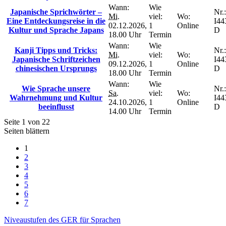
Wann:
Wie
Japanische Sprichwörter –
Nr.:
Mi.
viel:
Wo:
Eine Entdeckungsreise in die
I44
02.12.2026,
1
Online
Kultur und Sprache Japans
D
18.00 Uhr
Termin
Wann:
Wie
Kanji Tipps und Tricks:
Nr.:
Mi.
viel:
Wo:
Japanische Schriftzeichen
I44
09.12.2026,
1
Online
chinesischen Ursprungs
D
18.00 Uhr
Termin
Wann:
Wie
Wie Sprache unsere
Nr.:
Sa.
viel:
Wo:
Wahrnehmung und Kultur
I44
24.10.2026,
1
Online
beeinflusst
D
14.00 Uhr
Termin
Seite 1 von 22
Seiten blättern
1
2
3
4
5
6
7
Niveaustufen des GER für Sprachen