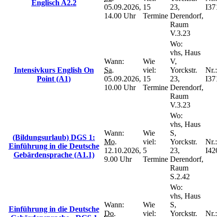
Englisch A2.2
05.09.2026,
15
23,
I37
14.00 Uhr
Termine
Derendorf,
Raum
V.3.23
Wo:
vhs, Haus
Wann:
Wie
V,
Intensivkurs English On
Sa.
viel:
Yorckstr.
Nr.:
Point (A1)
05.09.2026,
15
23,
I37
10.00 Uhr
Termine
Derendorf,
Raum
V.3.23
Wo:
vhs, Haus
Wann:
Wie
S,
(Bildungsurlaub) DGS 1:
Mo.
viel:
Yorckstr.
Nr.:
Einführung in die Deutsche
12.10.2026,
5
23,
I42
Gebärdensprache (A1.1)
9.00 Uhr
Termine
Derendorf,
Raum
S.2.42
Wo:
vhs, Haus
Wann:
Wie
S,
Einführung in die Deutsche
Do.
viel:
Yorckstr.
Nr.: