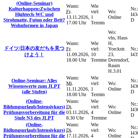
(Online-Seminar)
Wann:
Wie
Kulturhappen:Zwischen
Nr.:
Fr.
viel:
Wo:
Hightech-WC und
I43
13.11.2026,
1
Online
Strohmatte, Futon oder Bett?
D
17.00 Uhr
Termin
Wohnformen in Japan
Wo:
vhs, Haus
Wann:
Wie
H,
ドイツ/日本の友だちを見つ
Fr.
viel:
Yorckstr.
Nr.:
11.09.2026,
10
23,
I43
けよう！
18.00 Uhr
Termine
Derendorf,
Raum
H.3.01
Wann:
Wie
Online-Seminar: Alles
Nr.:
Mi.
viel:
Wo:
Wissenswerte zum JLPT
I43
11.11.2026,
1
Online
(alle Stufen)
D
18.00 Uhr
Termin
(Online-
Wann:
Wie
Nr.:
Bildungsurlaub/Intensivkurs)
Di.
viel:
Wo:
I43
Prüfungsvorbereitung für die
03.11.2026,
4
Online
D
Stufe N3 des JLPT
8.30 Uhr
Termine
(Online-
Wann:
Wie
Nr.:
Bidlungsurlaub/Intensivkurs)
Di.
viel:
Wo:
I43
Prüfungsvorbereitung für die
17.11.2026,
4
Online