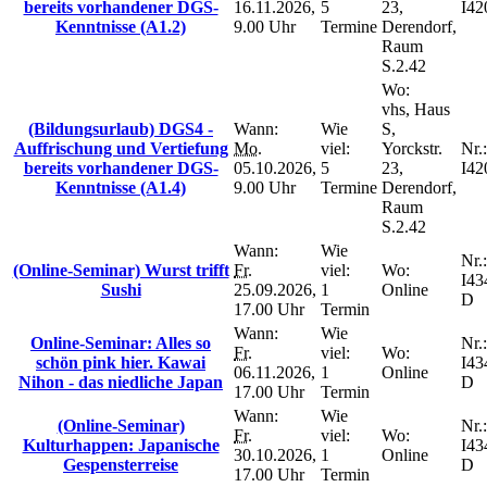
bereits vorhandener DGS-
16.11.2026,
5
23,
I42
Kenntnisse (A1.2)
9.00 Uhr
Termine
Derendorf,
Raum
S.2.42
Wo:
vhs, Haus
(Bildungsurlaub) DGS4 -
Wann:
Wie
S,
Auffrischung und Vertiefung
Mo.
viel:
Yorckstr.
Nr.:
bereits vorhandener DGS-
05.10.2026,
5
23,
I42
Kenntnisse (A1.4)
9.00 Uhr
Termine
Derendorf,
Raum
S.2.42
Wann:
Wie
Nr.:
(Online-Seminar) Wurst trifft
Fr.
viel:
Wo:
I43
Sushi
25.09.2026,
1
Online
D
17.00 Uhr
Termin
Wann:
Wie
Online-Seminar: Alles so
Nr.:
Fr.
viel:
Wo:
schön pink hier. Kawai
I43
06.11.2026,
1
Online
Nihon - das niedliche Japan
D
17.00 Uhr
Termin
Wann:
Wie
(Online-Seminar)
Nr.:
Fr.
viel:
Wo:
Kulturhappen: Japanische
I43
30.10.2026,
1
Online
Gespensterreise
D
17.00 Uhr
Termin