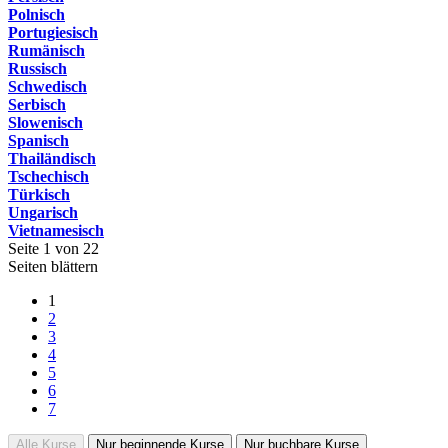
Polnisch
Portugiesisch
Rumänisch
Russisch
Schwedisch
Serbisch
Slowenisch
Spanisch
Thailändisch
Tschechisch
Türkisch
Ungarisch
Vietnamesisch
Seite 1 von 22
Seiten blättern
1
2
3
4
5
6
7
Alle Kurse
Nur beginnende Kurse
Nur buchbare Kurse