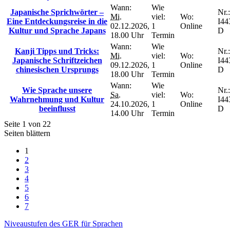
Wann:
Wie
Japanische Sprichwörter –
Nr.:
Mi.
viel:
Wo:
Eine Entdeckungsreise in die
I44
02.12.2026,
1
Online
Kultur und Sprache Japans
D
18.00 Uhr
Termin
Wann:
Wie
Kanji Tipps und Tricks:
Nr.:
Mi.
viel:
Wo:
Japanische Schriftzeichen
I44
09.12.2026,
1
Online
chinesischen Ursprungs
D
18.00 Uhr
Termin
Wann:
Wie
Wie Sprache unsere
Nr.:
Sa.
viel:
Wo:
Wahrnehmung und Kultur
I44
24.10.2026,
1
Online
beeinflusst
D
14.00 Uhr
Termin
Seite 1 von 22
Seiten blättern
1
2
3
4
5
6
7
Niveaustufen des GER für Sprachen