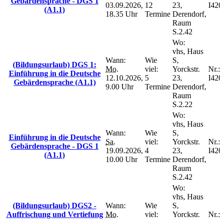
Gebärdensprache - DGS 1
03.09.2026,
12
23,
I42
(A1.1)
18.35 Uhr
Termine
Derendorf,
Raum
S.2.42
Wo:
vhs, Haus
Wann:
Wie
S,
(Bildungsurlaub) DGS 1:
Mo.
viel:
Yorckstr.
Nr.:
Einführung in die Deutsche
12.10.2026,
5
23,
I42
Gebärdensprache (A1.1)
9.00 Uhr
Termine
Derendorf,
Raum
S.2.22
Wo:
vhs, Haus
Wann:
Wie
S,
Einführung in die Deutsche
Sa.
viel:
Yorckstr.
Nr.:
Gebärdensprache - DGS 1
19.09.2026,
4
23,
I42
(A1.1)
10.00 Uhr
Termine
Derendorf,
Raum
S.2.42
Wo:
vhs, Haus
(Bildungsurlaub) DGS2 -
Wann:
Wie
S,
Auffrischung und Vertiefung
Mo.
viel:
Yorckstr.
Nr.: