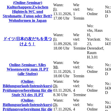
(Online-Seminar)
Wann:
Wie
Kulturhappen:Zwischen
Nr.:
Fr.
viel:
Wo:
Hightech-WC und
I43
13.11.2026,
1
Online
Strohmatte, Futon oder Bett?
D
17.00 Uhr
Termin
Wohnformen in Japan
Wo:
vhs, Haus
Wann:
Wie
H,
ドイツ/日本の友だちを見つ
Fr.
viel:
Yorckstr.
Nr.:
11.09.2026,
10
23,
I43
けよう！
18.00 Uhr
Termine
Derendorf,
Raum
H.3.01
Wann:
Wie
Online-Seminar: Alles
Nr.:
Mi.
viel:
Wo:
Wissenswerte zum JLPT
I43
11.11.2026,
1
Online
(alle Stufen)
D
18.00 Uhr
Termin
(Online-
Wann:
Wie
Nr.:
Bildungsurlaub/Intensivkurs)
Di.
viel:
Wo:
I43
Prüfungsvorbereitung für die
03.11.2026,
4
Online
D
Stufe N3 des JLPT
8.30 Uhr
Termine
(Online-
Wann:
Wie
Nr.:
Bidlungsurlaub/Intensivkurs)
Di.
viel:
Wo:
I43
Prüfungsvorbereitung für die
17.11.2026,
4
Online