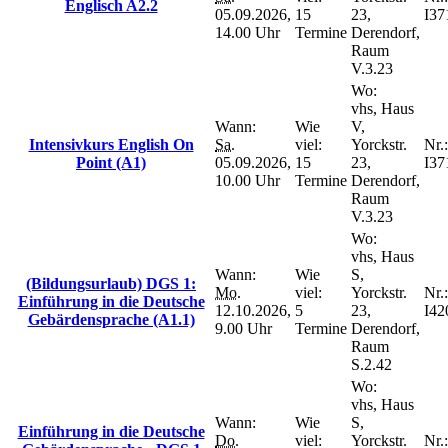
Englisch A2.2
05.09.2026,
15
23,
I37
14.00 Uhr
Termine
Derendorf,
Raum
V.3.23
Wo:
vhs, Haus
Wann:
Wie
V,
Intensivkurs English On
Sa.
viel:
Yorckstr.
Nr.:
Point (A1)
05.09.2026,
15
23,
I37
10.00 Uhr
Termine
Derendorf,
Raum
V.3.23
Wo:
vhs, Haus
Wann:
Wie
S,
(Bildungsurlaub) DGS 1:
Mo.
viel:
Yorckstr.
Nr.:
Einführung in die Deutsche
12.10.2026,
5
23,
I42
Gebärdensprache (A1.1)
9.00 Uhr
Termine
Derendorf,
Raum
S.2.42
Wo:
vhs, Haus
Wann:
Wie
S,
Einführung in die Deutsche
Do.
viel:
Yorckstr.
Nr.: