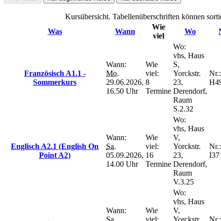
Kursübersicht. Tabellenüberschriften können sorti
Wie
Was
Wann
Wo
viel
Wo:
vhs, Haus
Wann:
Wie
S,
Französisch A1.1 -
Mo.
viel:
Yorckstr.
Nr.:
Sommerkurs
29.06.2026,
8
23,
H4
16.50 Uhr
Termine
Derendorf,
Raum
S.2.32
Wo:
vhs, Haus
Wann:
Wie
V,
Englisch A2.1 (English On
Sa.
viel:
Yorckstr.
Nr.:
Point A2)
05.09.2026,
16
23,
I37
14.00 Uhr
Termine
Derendorf,
Raum
V.3.25
Wo:
vhs, Haus
Wann:
Wie
V,
Sa.
viel:
Yorckstr.
Nr.: