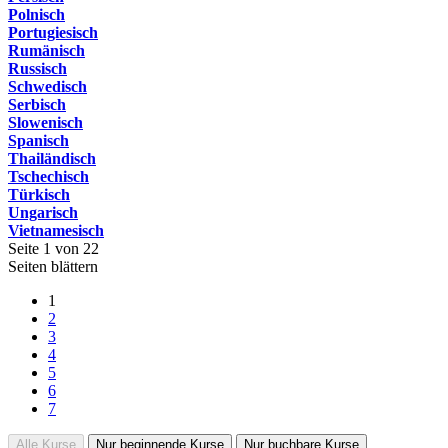
Polnisch
Portugiesisch
Rumänisch
Russisch
Schwedisch
Serbisch
Slowenisch
Spanisch
Thailändisch
Tschechisch
Türkisch
Ungarisch
Vietnamesisch
Seite 1 von 22
Seiten blättern
1
2
3
4
5
6
7
Alle Kurse
Nur beginnende Kurse
Nur buchbare Kurse