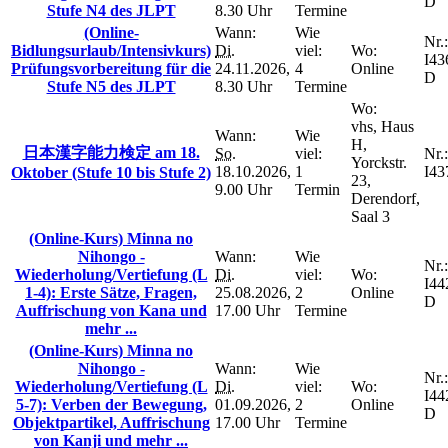
D
Stufe N4 des JLPT
8.30 Uhr
Termine
(Online-
Wann:
Wie
Nr.:
Bidlungsurlaub/Intensivkurs)
Di.
viel:
Wo:
I43
Prüfungsvorbereitung für die
24.11.2026,
4
Online
D
Stufe N5 des JLPT
8.30 Uhr
Termine
Wo:
vhs, Haus
Wann:
Wie
H,
日本漢字能力検定 am 18.
So.
viel:
Nr.:
Yorckstr.
18.10.2026,
1
I43
Oktober (Stufe 10 bis Stufe 2)
23,
9.00 Uhr
Termin
Derendorf,
Saal 3
(Online-Kurs) Minna no
Nihongo -
Wann:
Wie
Nr.:
Wiederholung/Vertiefung (L
Di.
viel:
Wo:
I44
1-4): Erste Sätze, Fragen,
25.08.2026,
2
Online
D
Auffrischung von Kana und
17.00 Uhr
Termine
mehr ...
(Online-Kurs) Minna no
Nihongo -
Wann:
Wie
Nr.:
Wiederholung/Vertiefung (L
Di.
viel:
Wo:
I44
5-7): Verben der Bewegung,
01.09.2026,
2
Online
D
Objektpartikel, Auffrischung
17.00 Uhr
Termine
von Kanji und mehr ...