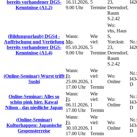
bereits vorhandener DGS-
16.11.2026,
5
23,
I42
Kenntnisse (A1.2)
9.00 Uhr
Termine
Derendorf,
Raum
S.2.42
Wo:
vhs, Haus
(Bildungsurlaub) DGS4 -
Wann:
Wie
S,
Auffrischung und Vertiefung
Mo.
viel:
Yorckstr.
Nr.:
bereits vorhandener DGS-
05.10.2026,
5
23,
I42
Kenntnisse (A1.4)
9.00 Uhr
Termine
Derendorf,
Raum
S.2.42
Wann:
Wie
Nr.:
(Online-Seminar) Wurst trifft
Fr.
viel:
Wo:
I43
Sushi
25.09.2026,
1
Online
D
17.00 Uhr
Termin
Wann:
Wie
Online-Seminar: Alles so
Nr.:
Fr.
viel:
Wo:
schön pink hier. Kawai
I43
06.11.2026,
1
Online
Nihon - das niedliche Japan
D
17.00 Uhr
Termin
Wann:
Wie
(Online-Seminar)
Nr.:
Fr.
viel:
Wo:
Kulturhappen: Japanische
I43
30.10.2026,
1
Online
Gespensterreise
D
17.00 Uhr
Termin