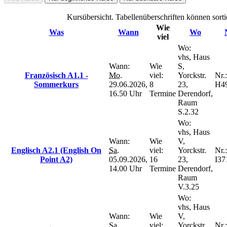
Kursübersicht. Tabellenüberschriften können sorti
Wie
Was
Wann
Wo
viel
Wo:
vhs, Haus
Wann:
Wie
S,
Französisch A1.1 -
Mo.
viel:
Yorckstr.
Nr.:
Sommerkurs
29.06.2026,
8
23,
H4
16.50 Uhr
Termine
Derendorf,
Raum
S.2.32
Wo:
vhs, Haus
Wann:
Wie
V,
Englisch A2.1 (English On
Sa.
viel:
Yorckstr.
Nr.:
Point A2)
05.09.2026,
16
23,
I37
14.00 Uhr
Termine
Derendorf,
Raum
V.3.25
Wo:
vhs, Haus
Wann:
Wie
V,
Sa.
viel:
Yorckstr.
Nr.: