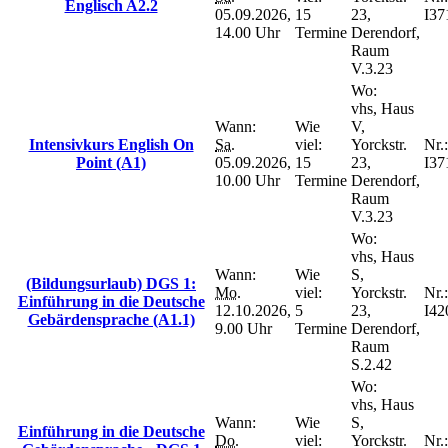
Englisch A2.2
05.09.2026,
15
23,
I37
14.00 Uhr
Termine
Derendorf,
Raum
V.3.23
Wo:
vhs, Haus
Wann:
Wie
V,
Intensivkurs English On
Sa.
viel:
Yorckstr.
Nr.:
Point (A1)
05.09.2026,
15
23,
I37
10.00 Uhr
Termine
Derendorf,
Raum
V.3.23
Wo:
vhs, Haus
Wann:
Wie
S,
(Bildungsurlaub) DGS 1:
Mo.
viel:
Yorckstr.
Nr.:
Einführung in die Deutsche
12.10.2026,
5
23,
I42
Gebärdensprache (A1.1)
9.00 Uhr
Termine
Derendorf,
Raum
S.2.42
Wo:
vhs, Haus
Wann:
Wie
S,
Einführung in die Deutsche
Do.
viel:
Yorckstr.
Nr.: