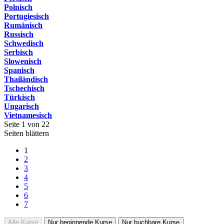
Polnisch
Portugiesisch
Rumänisch
Russisch
Schwedisch
Serbisch
Slowenisch
Spanisch
Thailändisch
Tschechisch
Türkisch
Ungarisch
Vietnamesisch
Seite 1 von 22
Seiten blättern
1
2
3
4
5
6
7
Alle Kurse
Nur beginnende Kurse
Nur buchbare Kurse