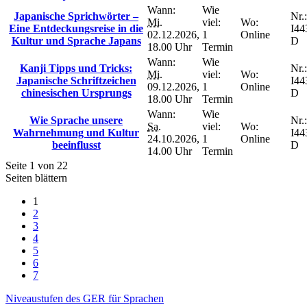
Wann:
Wie
Japanische Sprichwörter –
Nr.:
Mi.
viel:
Wo:
Eine Entdeckungsreise in die
I44
02.12.2026,
1
Online
Kultur und Sprache Japans
D
18.00 Uhr
Termin
Wann:
Wie
Kanji Tipps und Tricks:
Nr.:
Mi.
viel:
Wo:
Japanische Schriftzeichen
I44
09.12.2026,
1
Online
chinesischen Ursprungs
D
18.00 Uhr
Termin
Wann:
Wie
Wie Sprache unsere
Nr.:
Sa.
viel:
Wo:
Wahrnehmung und Kultur
I44
24.10.2026,
1
Online
beeinflusst
D
14.00 Uhr
Termin
Seite 1 von 22
Seiten blättern
1
2
3
4
5
6
7
Niveaustufen des GER für Sprachen