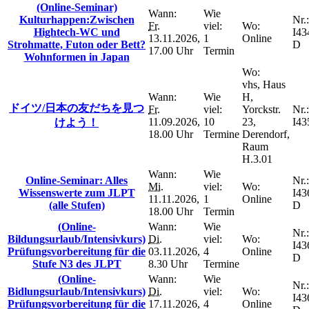
(Online-Seminar)
Wann:
Wie
Kulturhappen:Zwischen
Nr.:
Fr.
viel:
Wo:
Hightech-WC und
I43
13.11.2026,
1
Online
Strohmatte, Futon oder Bett?
D
17.00 Uhr
Termin
Wohnformen in Japan
Wo:
vhs, Haus
Wann:
Wie
H,
ドイツ/日本の友だちを見つ
Fr.
viel:
Yorckstr.
Nr.:
11.09.2026,
10
23,
I43
けよう！
18.00 Uhr
Termine
Derendorf,
Raum
H.3.01
Wann:
Wie
Online-Seminar: Alles
Nr.:
Mi.
viel:
Wo:
Wissenswerte zum JLPT
I43
11.11.2026,
1
Online
(alle Stufen)
D
18.00 Uhr
Termin
(Online-
Wann:
Wie
Nr.:
Bildungsurlaub/Intensivkurs)
Di.
viel:
Wo:
I43
Prüfungsvorbereitung für die
03.11.2026,
4
Online
D
Stufe N3 des JLPT
8.30 Uhr
Termine
(Online-
Wann:
Wie
Nr.:
Bidlungsurlaub/Intensivkurs)
Di.
viel:
Wo:
I43
Prüfungsvorbereitung für die
17.11.2026,
4
Online