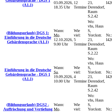
Gebärdensprache - DGS 1
03.09.2026,
12
23,
I42
(A1.1)
18.35 Uhr
Termine
Derendorf,
Raum
S.2.42
Wo:
vhs, Haus
Wann:
Wie
S,
(Bildungsurlaub) DGS 1:
Mo.
viel:
Yorckstr.
Nr.:
Einführung in die Deutsche
12.10.2026,
5
23,
I42
Gebärdensprache (A1.1)
9.00 Uhr
Termine
Derendorf,
Raum
S.2.22
Wo:
vhs, Haus
Wann:
Wie
S,
Einführung in die Deutsche
Sa.
viel:
Yorckstr.
Nr.:
Gebärdensprache - DGS 1
19.09.2026,
4
23,
I42
(A1.1)
10.00 Uhr
Termine
Derendorf,
Raum
S.2.42
Wo:
vhs, Haus
(Bildungsurlaub) DGS2 -
Wann:
Wie
S,
Auffrischung und Vertiefung
Mo.
viel:
Yorckstr.
Nr.: