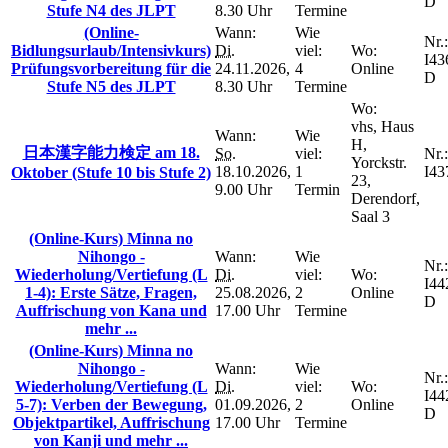
D
Stufe N4 des JLPT
8.30 Uhr
Termine
(Online-
Wann:
Wie
Nr.:
Bidlungsurlaub/Intensivkurs)
Di.
viel:
Wo:
I43
Prüfungsvorbereitung für die
24.11.2026,
4
Online
D
Stufe N5 des JLPT
8.30 Uhr
Termine
Wo:
vhs, Haus
Wann:
Wie
H,
日本漢字能力検定 am 18.
So.
viel:
Nr.:
Yorckstr.
18.10.2026,
1
I43
Oktober (Stufe 10 bis Stufe 2)
23,
9.00 Uhr
Termin
Derendorf,
Saal 3
(Online-Kurs) Minna no
Nihongo -
Wann:
Wie
Nr.:
Wiederholung/Vertiefung (L
Di.
viel:
Wo:
I44
1-4): Erste Sätze, Fragen,
25.08.2026,
2
Online
D
Auffrischung von Kana und
17.00 Uhr
Termine
mehr ...
(Online-Kurs) Minna no
Nihongo -
Wann:
Wie
Nr.:
Wiederholung/Vertiefung (L
Di.
viel:
Wo:
I44
5-7): Verben der Bewegung,
01.09.2026,
2
Online
D
Objektpartikel, Auffrischung
17.00 Uhr
Termine
von Kanji und mehr ...