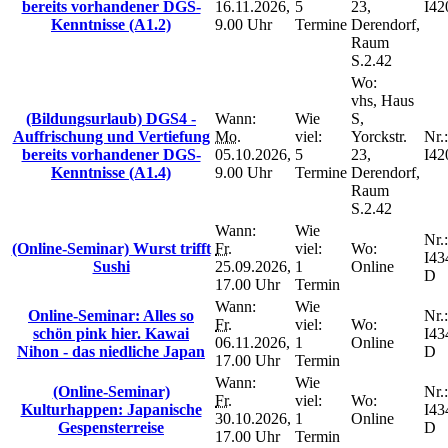
bereits vorhandener DGS-
16.11.2026,
5
23,
I42
Kenntnisse (A1.2)
9.00 Uhr
Termine
Derendorf,
Raum
S.2.42
Wo:
vhs, Haus
(Bildungsurlaub) DGS4 -
Wann:
Wie
S,
Auffrischung und Vertiefung
Mo.
viel:
Yorckstr.
Nr.:
bereits vorhandener DGS-
05.10.2026,
5
23,
I42
Kenntnisse (A1.4)
9.00 Uhr
Termine
Derendorf,
Raum
S.2.42
Wann:
Wie
Nr.:
(Online-Seminar) Wurst trifft
Fr.
viel:
Wo:
I43
Sushi
25.09.2026,
1
Online
D
17.00 Uhr
Termin
Wann:
Wie
Online-Seminar: Alles so
Nr.:
Fr.
viel:
Wo:
schön pink hier. Kawai
I43
06.11.2026,
1
Online
Nihon - das niedliche Japan
D
17.00 Uhr
Termin
Wann:
Wie
(Online-Seminar)
Nr.:
Fr.
viel:
Wo:
Kulturhappen: Japanische
I43
30.10.2026,
1
Online
Gespensterreise
D
17.00 Uhr
Termin