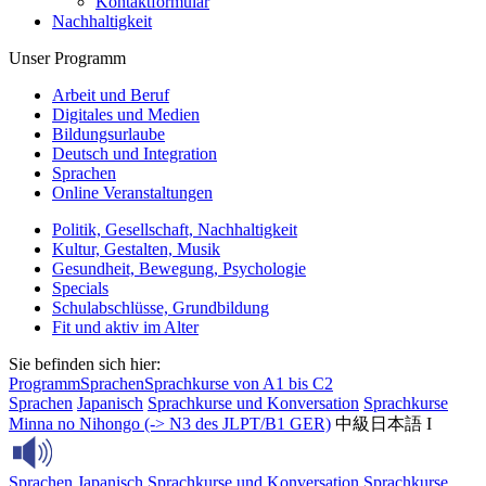
Kontaktformular
Nachhaltigkeit
Unser Programm
Arbeit und Beruf
Digitales und Medien
Bildungsurlaube
Deutsch und Integration
Sprachen
Online Veranstaltungen
Politik, Gesellschaft, Nachhaltigkeit
Kultur, Gestalten, Musik
Gesundheit, Bewegung, Psychologie
Specials
Schulabschlüsse, Grundbildung
Fit und aktiv im Alter
Sie befinden sich hier:
Programm
Sprachen
Sprachkurse von A1 bis C2
Sprachen
Japanisch
Sprachkurse und Konversation
Sprachkurse
Minna no Nihongo (-> N3 des JLPT/B1 GER)
中級日本語 I
Sprachen
Japanisch
Sprachkurse und Konversation
Sprachkurse