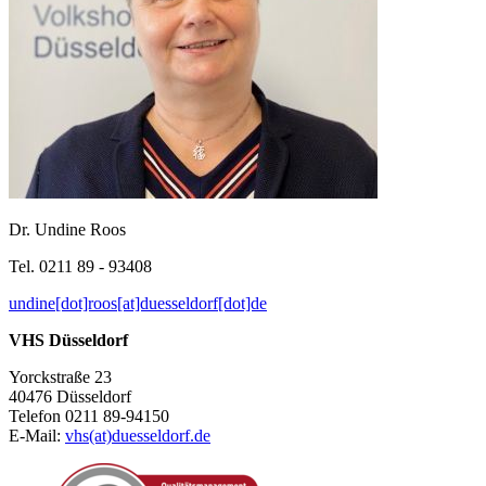
Dr. Undine Roos
Tel. 0211 89 - 93408
undine[dot]roos[at]duesseldorf[dot]de
VHS Düsseldorf
Yorckstraße 23
40476 Düsseldorf
Telefon 0211 89-94150
E-Mail:
vhs(at)duesseldorf.de