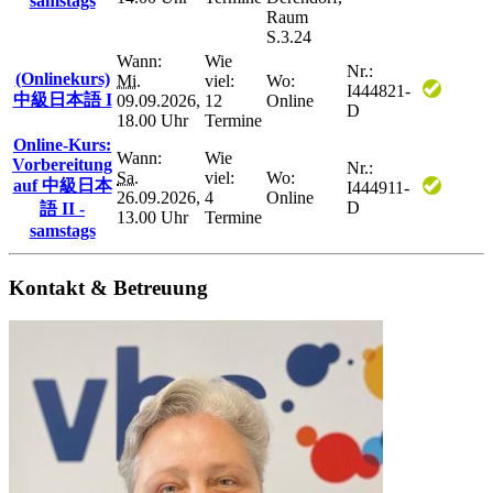
samstags
Raum
S.3.24
Wann:
Wie
Nr.:
(Onlinekurs)
Mi.
viel:
Wo:
I444821-
中級日本語 I
09.09.2026,
12
Online
D
18.00 Uhr
Termine
Online-Kurs:
Wann:
Wie
Vorbereitung
Nr.:
Sa.
viel:
Wo:
auf 中級日本
I444911-
26.09.2026,
4
Online
D
語 II -
13.00 Uhr
Termine
samstags
Kontakt & Betreuung