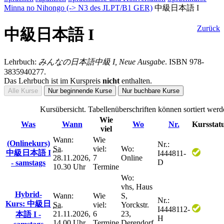
Minna no Nihongo (-> N3 des JLPT/B1 GER)
中級日本語 I
Zurück
中級日本語 I
Lehrbuch:
みんなの日本語中級 I, Neue Ausgabe
. ISBN 978-
3835940277.
Das Lehrbuch ist im Kurspreis
nicht
enthalten.
Alle Kurse
Nur beginnende Kurse
Nur buchbare Kurse
Kursübersicht. Tabellenüberschriften können sortiert werd
Wie
Was
Wann
Wo
Nr.
Kursstat
viel
Wann:
Wie
(Onlinekurs)
Nr.:
Sa.
viel:
Wo:
中級日本語 I
I444811-
28.11.2026,
7
Online
D
- samstags
10.30 Uhr
Termine
Wo:
vhs, Haus
Hybrid-
Wann:
Wie
S,
Nr.:
Kurs: 中級日
Sa.
viel:
Yorckstr.
I4448112-
21.11.2026,
6
23,
本語 I -
H
14.00 Uhr
Termine
Derendorf,