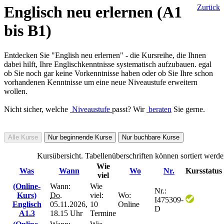
Englisch neu erlernen (A1
Zurück
bis B1)
Entdecken Sie "English neu erlernen" - die Kursreihe, die Ihnen
dabei hilft, Ihre Englischkenntnisse systematisch aufzubauen. egal
ob Sie noch gar keine Vorkenntnisse haben oder ob Sie Ihre schon
vorhandenen Kenntnisse um eine neue Niveaustufe erweitern
wollen.
Nicht sicher, welche
Niveaustufe
passt? Wir
beraten
Sie gerne.
Alle Kurse
Nur beginnende Kurse
Nur buchbare Kurse
Kursübersicht. Tabellenüberschriften können sortiert werde
Wie
Was
Wann
Wo
Nr.
Kursstatus
viel
(Online-
Wann:
Wie
Nr.:
Kurs)
Do.
viel:
Wo:
I475309-
Englisch
05.11.2026,
10
Online
D
A1.3
18.15 Uhr
Termine