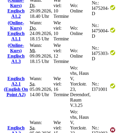
(Online-
Wann:
Wie
Nr.:
Kurs)
Di.
viel:
Wo:
I475204-
Englisch
29.09.2026,
10
Online
D
A1.2
18.40 Uhr
Termine
(Online-
Wann:
Wie
Nr.:
Kurs)
Do.
viel:
Wo:
I475004-
Englisch
24.09.2026,
10
Online
D
A1.1
18.15 Uhr
Termine
(Online-
Wann:
Wie
Nr.:
Kurs)
Mi.
viel:
Wo:
I475303-
Englisch
09.09.2026,
12
Online
D
A1.3
18.15 Uhr
Termine
Wo:
vhs, Haus
Englisch
Wann:
Wie
V,
A2.1
Sa.
viel:
Yorckstr.
Nr.:
(English On
05.09.2026,
16
23,
I371001
Point A2)
14.00 Uhr
Termine
Derendorf,
Raum
V.3.25
Wo:
vhs, Haus
Wann:
Wie
V,
Englisch
Sa.
viel:
Yorckstr.
Nr.: