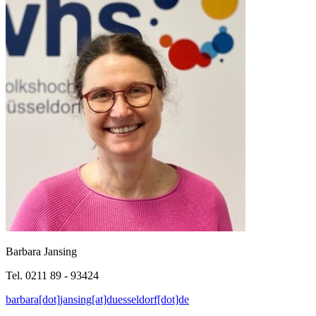
Barbara Jansing
Tel. 0211 89 - 93424
barbara[dot]jansing[at]duesseldorf[dot]de