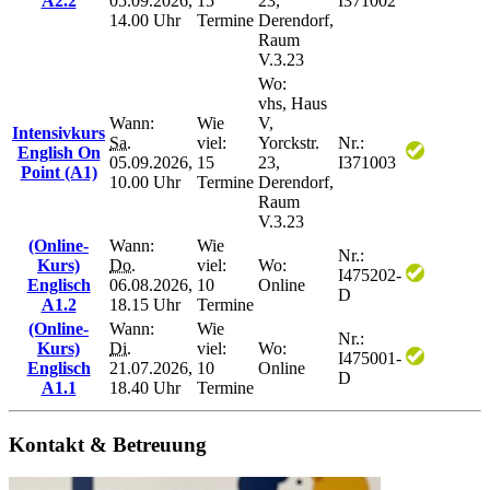
A2.2
05.09.2026,
15
23,
I371002
14.00 Uhr
Termine
Derendorf,
Raum
V.3.23
Wo:
vhs, Haus
Wann:
Wie
V,
Intensivkurs
Sa.
viel:
Yorckstr.
Nr.:
English On
05.09.2026,
15
23,
I371003
Point (A1)
10.00 Uhr
Termine
Derendorf,
Raum
V.3.23
(Online-
Wann:
Wie
Nr.:
Kurs)
Do.
viel:
Wo:
I475202-
Englisch
06.08.2026,
10
Online
D
A1.2
18.15 Uhr
Termine
(Online-
Wann:
Wie
Nr.:
Kurs)
Di.
viel:
Wo:
I475001-
Englisch
21.07.2026,
10
Online
D
A1.1
18.40 Uhr
Termine
Kontakt & Betreuung