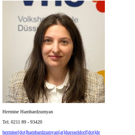
Hermine Hambardzumyan
Tel. 0211 89 - 93420
hermine[dot]hambardzumyan[at]duesseldorf[dot]de