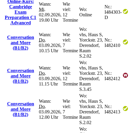
Online-Kurs:
Wann:
Wie
Cambridge
Nr.:
Mi.
viel:
Wo:
Exam
I484303-
02.09.2026,
12
Online
Preparation C1
D
19.00 Uhr
Termine
Advanced
Wo:
Wann:
Wie
vhs, Haus S,
Conversation
Do.
viel:
Yorckstr. 23,
Nr.:
and More
03.09.2026,
7
Derendorf,
I482410
(B1/B2)
10.15 Uhr
Termine
Raum
S.2.02
Wo:
Wann:
Wie
vhs, Haus S,
Conversation
Do.
viel:
Yorckstr. 23,
Nr.:
and More
03.09.2026,
12
Derendorf,
I482412
(B1/B2)
11.15 Uhr
Termine
Raum
S.3.45
Wo:
Wann:
Wie
vhs, Haus S,
Conversation
Do.
viel:
Yorckstr. 23,
Nr.:
and More
03.09.2026,
7
Derendorf,
I482413
(B1/B2)
12.00 Uhr
Termine
Raum
S.2.02
Wo: