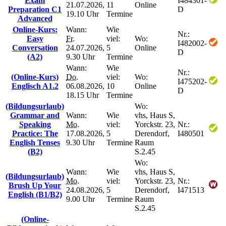
Exam
I484301-
21.07.2026,
11
Online
Preparation C1
D
19.10 Uhr
Termine
Advanced
Online-Kurs:
Wann:
Wie
Nr.:
Easy
Fr.
viel:
Wo:
I482002-
Conversation
24.07.2026,
5
Online
D
(A2)
9.30 Uhr
Termine
Wann:
Wie
Nr.:
(Online-Kurs)
Do.
viel:
Wo:
I475202-
Englisch A1.2
06.08.2026,
10
Online
D
18.15 Uhr
Termine
(Bildungsurlaub)
Wo:
Grammar and
Wann:
Wie
vhs, Haus S,
Speaking
Mo.
viel:
Yorckstr. 23,
Nr.:
Practice: The
17.08.2026,
5
Derendorf,
I480501
English Tenses
9.30 Uhr
Termine
Raum
(B2)
S.2.45
Wo:
Wann:
Wie
vhs, Haus S,
(Bildungsurlaub)
Mo.
viel:
Yorckstr. 23,
Nr.:
Brush Up Your
24.08.2026,
5
Derendorf,
I471513
English (B1/B2)
9.00 Uhr
Termine
Raum
S.2.45
(Online-