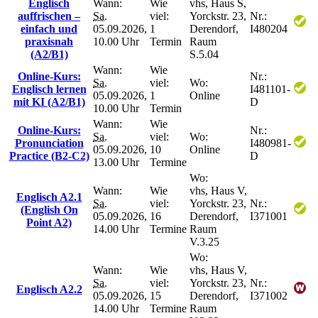
Englisch
Wann:
Wie
vhs, Haus S,
auffrischen –
Sa.
viel:
Yorckstr. 23,
Nr.:
einfach und
05.09.2026,
1
Derendorf,
I480204
praxisnah
10.00 Uhr
Termin
Raum
(A2/B1)
S.5.04
Wann:
Wie
Online-Kurs:
Nr.:
Sa.
viel:
Wo:
Englisch lernen
I481101-
05.09.2026,
1
Online
mit KI (A2/B1)
D
10.00 Uhr
Termin
Wann:
Wie
Online-Kurs:
Nr.:
Sa.
viel:
Wo:
Pronunciation
I480981-
05.09.2026,
10
Online
Practice (B2-C2)
D
13.00 Uhr
Termine
Wo:
Wann:
Wie
vhs, Haus V,
Englisch A2.1
Sa.
viel:
Yorckstr. 23,
Nr.:
(English On
05.09.2026,
16
Derendorf,
I371001
Point A2)
14.00 Uhr
Termine
Raum
V.3.25
Wo:
Wann:
Wie
vhs, Haus V,
Sa.
viel:
Yorckstr. 23,
Nr.:
Englisch A2.2
05.09.2026,
15
Derendorf,
I371002
14.00 Uhr
Termine
Raum