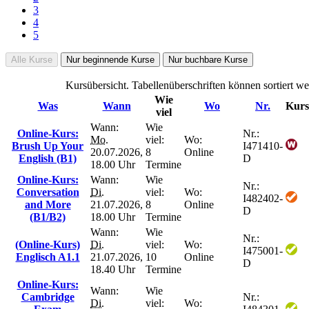
3
4
5
Alle Kurse
Nur beginnende Kurse
Nur buchbare Kurse
Kursübersicht. Tabellenüberschriften können sortiert we
Wie
Was
Wann
Wo
Nr.
Kurs
viel
Wann:
Wie
Online-Kurs:
Nr.:
Mo.
viel:
Wo:
Brush Up Your
I471410-
20.07.2026,
8
Online
English (B1)
D
18.00 Uhr
Termine
Online-Kurs:
Wann:
Wie
Nr.:
Conversation
Di.
viel:
Wo:
I482402-
and More
21.07.2026,
8
Online
D
(B1/B2)
18.00 Uhr
Termine
Wann:
Wie
Nr.:
(Online-Kurs)
Di.
viel:
Wo:
I475001-
Englisch A1.1
21.07.2026,
10
Online
D
18.40 Uhr
Termine
Online-Kurs:
Wann:
Wie
Cambridge
Nr.:
Di.
viel:
Wo: