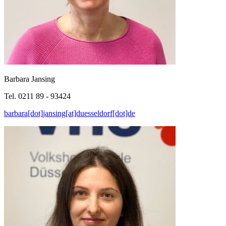
Barbara Jansing
Tel. 0211 89 - 93424
barbara[dot]jansing[at]duesseldorf[dot]de