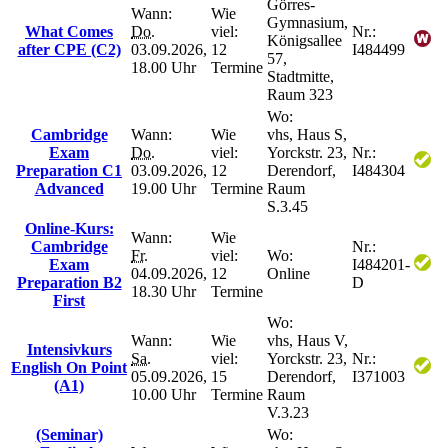
Görres-
Wann:
Wie
Gymnasium,
What Comes
Do.
viel:
Nr.:
Königsallee
after CPE (C2)
03.09.2026,
12
I484499
57,
18.00 Uhr
Termine
Stadtmitte,
Raum 323
Wo:
Cambridge
Wann:
Wie
vhs, Haus S,
Exam
Do.
viel:
Yorckstr. 23,
Nr.:
Preparation C1
03.09.2026,
12
Derendorf,
I484304
Advanced
19.00 Uhr
Termine
Raum
S.3.45
Online-Kurs:
Wann:
Wie
Cambridge
Nr.:
Fr.
viel:
Wo:
Exam
I484201-
04.09.2026,
12
Online
Preparation B2
D
18.30 Uhr
Termine
First
Wo:
Wann:
Wie
vhs, Haus V,
Intensivkurs
Sa.
viel:
Yorckstr. 23,
Nr.:
English On Point
05.09.2026,
15
Derendorf,
I371003
(A1)
10.00 Uhr
Termine
Raum
V.3.23
(Seminar)
Wo: