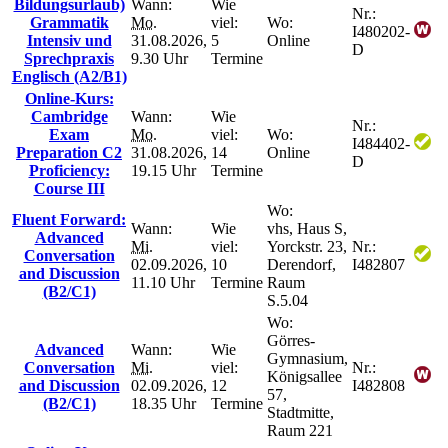
Bildungsurlaub)
Wann:
Wie
Nr.:
Grammatik
Mo.
viel:
Wo:
I480202-
Intensiv und
31.08.2026,
5
Online
D
Sprechpraxis
9.30 Uhr
Termine
Englisch (A2/B1)
Online-Kurs:
Cambridge
Wann:
Wie
Nr.:
Exam
Mo.
viel:
Wo:
I484402-
Preparation C2
31.08.2026,
14
Online
D
Proficiency:
19.15 Uhr
Termine
Course III
Wo:
Fluent Forward:
Wann:
Wie
vhs, Haus S,
Advanced
Mi.
viel:
Yorckstr. 23,
Nr.:
Conversation
02.09.2026,
10
Derendorf,
I482807
and Discussion
11.10 Uhr
Termine
Raum
(B2/C1)
S.5.04
Wo:
Görres-
Advanced
Wann:
Wie
Gymnasium,
Conversation
Mi.
viel:
Nr.:
Königsallee
and Discussion
02.09.2026,
12
I482808
57,
(B2/C1)
18.35 Uhr
Termine
Stadtmitte,
Raum 221