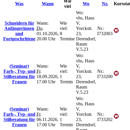
Wie
Was
Wann
Wo
Nr.
Kurssta
viel
Wo:
vhs, Haus
Schneidern für
Wann:
Wie
V,
Anfängerinnen
Do.
viel:
Yorckstr.
Nr.:
und
01.10.2026,
8
23,
I732003
Fortgeschrittene
20.00 Uhr
Termine
Derendorf,
Raum
V.5.23
Wo:
vhs, Haus
(Seminar)
Wann:
Wie
V,
Farb-, Typ- und
Fr.
viel:
Yorckstr.
Nr.:
Stilberatung für
18.09.2026,
1
23,
I733200
Frauen
17.00 Uhr
Termin
Derendorf,
Raum
V.5.23
Wo:
vhs, Haus
(Seminar)
Wann:
Wie
V,
Farb-, Typ- und
Fr.
viel:
Yorckstr.
Nr.:
Stilberatung für
06.11.2026,
1
23,
I733202
Frauen
17.00 Uhr
Termin
Derendorf,
Raum