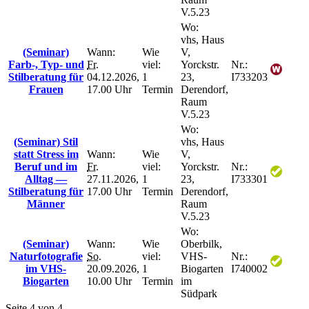
V.5.23
Wo:
vhs, Haus
(Seminar)
Wann:
Wie
V,
Farb-, Typ- und
Fr.
viel:
Yorckstr.
Nr.:
Stilberatung für
04.12.2026,
1
23,
I733203
Frauen
17.00 Uhr
Termin
Derendorf,
Raum
V.5.23
Wo:
(Seminar) Stil
vhs, Haus
statt Stress im
Wann:
Wie
V,
Beruf und im
Fr.
viel:
Yorckstr.
Nr.:
Alltag —
27.11.2026,
1
23,
I733301
Stilberatung für
17.00 Uhr
Termin
Derendorf,
Männer
Raum
V.5.23
Wo:
(Seminar)
Wann:
Wie
Oberbilk,
Naturfotografie
So.
viel:
VHS-
Nr.:
im VHS-
20.09.2026,
1
Biogarten
I740002
Biogarten
10.00 Uhr
Termin
im
Südpark
Seite 4 von 4