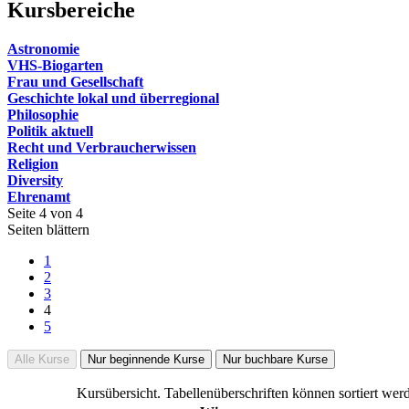
Kursbereiche
Astronomie
VHS-Biogarten
Frau und Gesellschaft
Geschichte lokal und überregional
Philosophie
Politik aktuell
Recht und Verbraucherwissen
Religion
Diversity
Ehrenamt
Seite 4 von 4
Seiten blättern
1
2
3
4
5
Alle Kurse
Nur beginnende Kurse
Nur buchbare Kurse
Kursübersicht. Tabellenüberschriften können sortiert wer