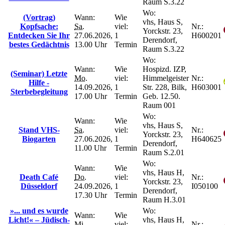
Raum S.3.22
Wo:
(Vortrag)
Wann:
Wie
vhs, Haus S,
Kopfsache:
Sa.
viel:
Nr.:
Yorckstr. 23,
Entdecken Sie Ihr
27.06.2026,
1
H600201
Derendorf,
bestes Gedächtnis
13.00 Uhr
Termin
Raum S.3.22
Wo:
Wann:
Wie
Hospizd. IZP,
(Seminar) Letzte
Mo.
viel:
Himmelgeister
Nr.:
Hilfe -
14.09.2026,
1
Str. 228, Bilk,
H603001
Sterbebegleitung
17.00 Uhr
Termin
Geb. 12.50.
Raum 001
Wo:
Wann:
Wie
vhs, Haus S,
Stand VHS-
Sa.
viel:
Nr.:
Yorckstr. 23,
Biogarten
27.06.2026,
1
H640625
Derendorf,
11.00 Uhr
Termin
Raum S.2.01
Wo:
Wann:
Wie
vhs, Haus H,
Death Café
Do.
viel:
Nr.:
Yorckstr. 23,
Düsseldorf
24.09.2026,
1
I050100
Derendorf,
17.30 Uhr
Termin
Raum H.3.01
»... und es wurde
Wo:
Wann:
Wie
Licht!« – Jüdisch-
vhs, Haus H,
Mi.
viel:
Nr.: