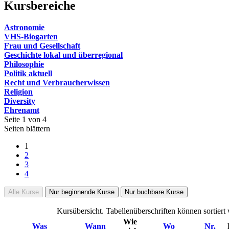
Kursbereiche
Astronomie
VHS-Biogarten
Frau und Gesellschaft
Geschichte lokal und überregional
Philosophie
Politik aktuell
Recht und Verbraucherwissen
Religion
Diversity
Ehrenamt
Seite 1 von 4
Seiten blättern
1
2
3
4
Alle Kurse
Nur beginnende Kurse
Nur buchbare Kurse
Kursübersicht. Tabellenüberschriften können sortiert
Wie
Was
Wann
Wo
Nr.