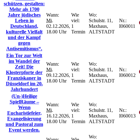
schützen, gestalten:
Mehr als 1700
Jahre jüdisches
Wann:
Wie
Wo:
Leben in
Mi.
viel:
Schulstr. 11,
Nr.:
Deutschland,
02.12.2026,
1
Maxhaus,
I060011
kulturelle Vielfalt
18.00 Uhr
Termin
ALTSTADT
und der Kampf
gegen
Antisemitismus“.
Ein Tor zur Welt
im Wandel der
Wann:
Wie
Wo:
Zeit! Die
Mi.
viel:
Schulstr. 11,
Nr.:
Klosterpforte der
09.12.2026,
1
Maxhaus,
I060012
Franziskaner in
18.00 Uhr
Termin
ALTSTADT
Düsseldorf im 20.
Jahrhundert
(Un-)Heilige
SpielRäume –
Wann:
Wie
Wo:
Wenn
Mi.
viel:
Schulstr. 11,
Nr.:
Eucharistiefeier,
16.12.2026,
1
Maxhaus,
I060013
Evangelisierung
18.00 Uhr
Termin
ALTSTADT
und Pastoral zum
Event werden.
Wo:
Wann:
Wie