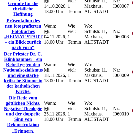
Mi.
viel:
Schulstr. 11,
Nr.:
Gründe für die
14.10.2026,
1
Maxhaus,
I060007
christliche
18.00 Uhr
Termin
ALTSTADT
Hoffnung
Präsentation des
neu fotografierten
Wann:
Wie
Wo:
Fotobuches
Mi.
viel:
Schulstr. 11,
Nr.:
„HEIMAT STADT
04.11.2026,
1
Maxhaus,
I060008
– ein Blick zurück
18.00 Uhr
Termin
ALTSTADT
nach vorn“
Der Priester Dr. C.
Klinkhammer - ein
Rebell gegen den
Wann:
Wie
Wo:
Nationalsozialismus
Mi.
viel:
Schulstr. 11,
Nr.:
und eine starke
18.11.2026,
1
Maxhaus,
I060009
kritische Stimme in
18.00 Uhr
Termin
ALTSTADT
der katholischen
Kirche.
Die Rede vom
göttlichen Nichts.
Wann:
Wie
Wo:
Negative Theologie
Mi.
viel:
Schulstr. 11,
Nr.:
und der doppelte
25.11.2026,
1
Maxhaus,
I060010
Sinn von
18.00 Uhr
Termin
ALTSTADT
Dekonstruktion
„Erinnern,