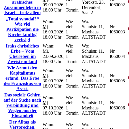
arabisches
Yorckstr. 23,
09.09.2026,
1
I060002
Zusammenleben in
Derendorf,
18.00 Uhr
Termin
Israel – trotz allem
Saal 2
„Total synodal?“
Wann:
Wie
Wo:
Wie viel
Mi.
viel:
Schulstr. 11,
Nr.:
Partizipation die
16.09.2026,
1
Maxhaus,
I060003
Kirche künftig
18.00 Uhr
Termin
ALTSTADT
verträgt
Iraks christliches
Wann:
Wie
Wo:
Erbe – Vom
Mi.
viel:
Schulstr. 11,
Nr.:
Überleben im
23.09.2026,
1
Maxhaus,
I060004
Zweistromland
18.00 Uhr
Termin
ALTSTADT
Wie Armut den
Wann:
Wie
Wo:
Kapitalismus
Mi.
viel:
Schulstr. 11,
Nr.:
erfand. Das Erbe
30.09.2026,
1
Maxhaus,
I060005
des Franziskus von
18.00 Uhr
Termin
ALTSTADT
Assisi.
Das soziale Gehirn
Wann:
Wie
Wo:
auf der Suche nach
Mi.
viel:
Schulstr. 11,
Nr.:
Verbindung und
07.10.2026,
1
Maxhaus,
I060006
Wegen aus der
18.00 Uhr
Termin
ALTSTADT
Einsamkeit
Der Alltag als
Wann:
Wie
Wo:
Versprechen.