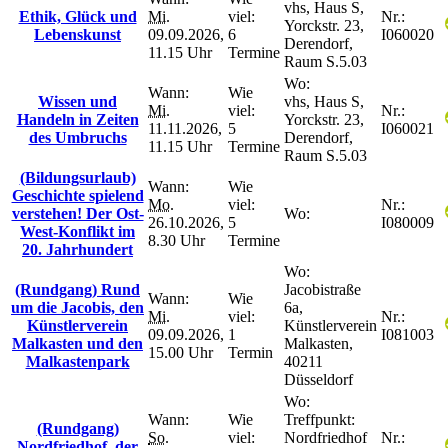
vhs, Haus S,
Ethik, Glück und
Mi.
viel:
Nr.:
Yorckstr. 23,
Lebenskunst
09.09.2026,
6
I060020
Derendorf,
11.15 Uhr
Termine
Raum S.5.03
Wo:
Wann:
Wie
Wissen und
vhs, Haus S,
Mi.
viel:
Nr.:
Handeln in Zeiten
Yorckstr. 23,
11.11.2026,
5
I060021
des Umbruchs
Derendorf,
11.15 Uhr
Termine
Raum S.5.03
(Bildungsurlaub)
Wann:
Wie
Geschichte spielend
Mo.
viel:
Nr.:
verstehen! Der Ost-
Wo:
26.10.2026,
5
I080009
West-Konflikt im
8.30 Uhr
Termine
20. Jahrhundert
Wo:
(Rundgang) Rund
Jacobistraße
Wann:
Wie
um die Jacobis, den
6a,
Mi.
viel:
Nr.:
Künstlerverein
Künstlerverein
09.09.2026,
1
I081003
Malkasten und den
Malkasten,
15.00 Uhr
Termin
Malkastenpark
40211
Düsseldorf
Wo:
Wann:
Wie
Treffpunkt:
(Rundgang)
So.
viel:
Nordfriedhof
Nr.:
Nordfriedhof, der