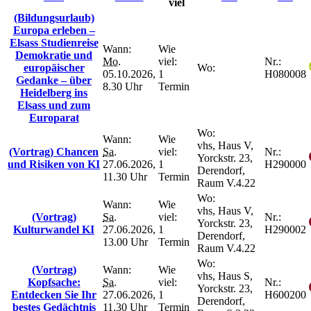
viel
(Bildungsurlaub)
Europa erleben –
Elsass Studienreise
Wann:
Wie
Demokratie und
Mo.
viel:
Nr.:
europäischer
Wo:
05.10.2026,
1
H080008
Gedanke – über
8.30 Uhr
Termin
Heidelberg ins
Elsass und zum
Europarat
Wo:
Wann:
Wie
vhs, Haus V,
(Vortrag) Chancen
Sa.
viel:
Nr.:
Yorckstr. 23,
und Risiken von KI
27.06.2026,
1
H290000
Derendorf,
11.30 Uhr
Termin
Raum V.4.22
Wo:
Wann:
Wie
vhs, Haus V,
(Vortrag)
Sa.
viel:
Nr.:
Yorckstr. 23,
Kulturwandel KI
27.06.2026,
1
H290002
Derendorf,
13.00 Uhr
Termin
Raum V.4.22
Wo:
(Vortrag)
Wann:
Wie
vhs, Haus S,
Kopfsache:
Sa.
viel:
Nr.:
Yorckstr. 23,
Entdecken Sie Ihr
27.06.2026,
1
H600200
Derendorf,
bestes Gedächtnis
11.30 Uhr
Termin