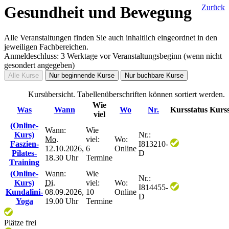
Gesundheit und Bewegung
Zurück
Alle Veranstaltungen finden Sie auch inhaltlich eingeordnet in den
jeweiligen Fachbereichen.
Anmeldeschluss: 3 Werktage vor Veranstaltungsbeginn (wenn nicht
gesondert angegeben)
Alle Kurse
Nur beginnende Kurse
Nur buchbare Kurse
Kursübersicht. Tabellenüberschriften können sortiert werden.
Wie
Was
Wann
Wo
Nr.
Kursstatus
Kurss
viel
(Online-
Wann:
Wie
Kurs)
Nr.:
Mo.
viel:
Wo:
Faszien-
I813210-
12.10.2026,
6
Online
Pilates-
D
18.30 Uhr
Termine
Training
(Online-
Wann:
Wie
Nr.:
Kurs)
Di.
viel:
Wo:
I814455-
Kundalini-
08.09.2026,
10
Online
D
Yoga
19.00 Uhr
Termine
Plätze frei