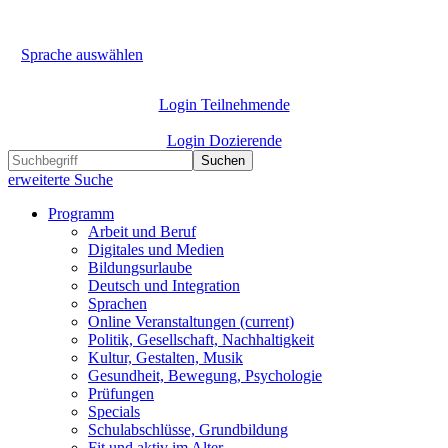
Sprache auswählen
Login Teilnehmende
Login Dozierende
Suchen
erweiterte Suche
Programm
Arbeit und Beruf
Digitales und Medien
Bildungsurlaube
Deutsch und Integration
Sprachen
Online Veranstaltungen
(current)
Politik, Gesellschaft, Nachhaltigkeit
Kultur, Gestalten, Musik
Gesundheit, Bewegung, Psychologie
Prüfungen
Specials
Schulabschlüsse, Grundbildung
Fit und aktiv im Alter