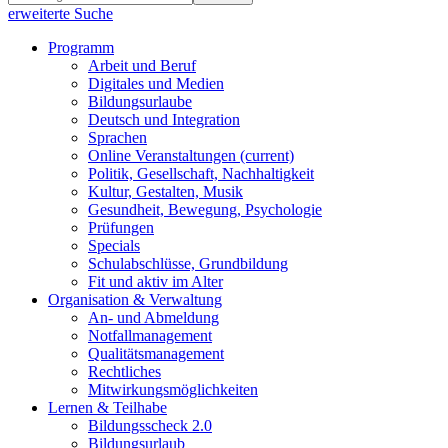
erweiterte Suche
Programm
Arbeit und Beruf
Digitales und Medien
Bildungsurlaube
Deutsch und Integration
Sprachen
Online Veranstaltungen
(current)
Politik, Gesellschaft, Nachhaltigkeit
Kultur, Gestalten, Musik
Gesundheit, Bewegung, Psychologie
Prüfungen
Specials
Schulabschlüsse, Grundbildung
Fit und aktiv im Alter
Organisation & Verwaltung
An- und Abmeldung
Notfallmanagement
Qualitätsmanagement
Rechtliches
Mitwirkungsmöglichkeiten
Lernen & Teilhabe
Bildungsscheck 2.0
Bildungsurlaub