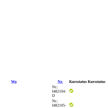
Wo
Nr.
Kursstatus
Kursstatus
Nr.:
I482104-
D
Nr.:
I482105-