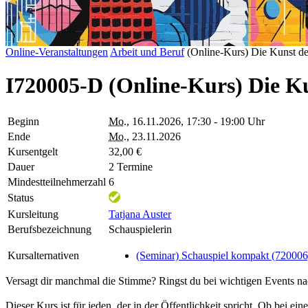
Online-Veranstaltungen
Arbeit und Beruf
(Online-Kurs) Die Kunst de
I720005-D (Online-Kurs) Die Ku
Beginn
Mo.
, 16.11.2026, 17:30 - 19:00 Uhr
Ende
Mo.
, 23.11.2026
Kursentgelt
32,00 €
Dauer
2 Termine
Mindestteilnehmerzahl
6
Status
Kursleitung
Tatjana Auster
Berufsbezeichnung
Schauspielerin
Kursalternativen
(Seminar) Schauspiel kompakt (720006
Versagt dir manchmal die Stimme? Ringst du bei wichtigen Events na
Dieser Kurs ist für jeden, der in der Öffentlichkeit spricht. Ob bei e